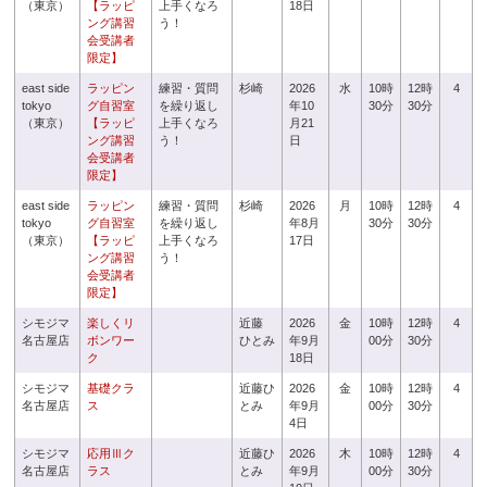
（東京）
【ラッピ
上手くなろ
18日
ング講習
う！
会受講者
限定】
east side
ラッピン
練習・質問
杉崎
2026
水
10時
12時
4
tokyo
グ自習室
を繰り返し
年10
30分
30分
（東京）
【ラッピ
上手くなろ
月21
ング講習
う！
日
会受講者
限定】
east side
ラッピン
練習・質問
杉崎
2026
月
10時
12時
4
tokyo
グ自習室
を繰り返し
年8月
30分
30分
（東京）
【ラッピ
上手くなろ
17日
ング講習
う！
会受講者
限定】
シモジマ
楽しくリ
近藤
2026
金
10時
12時
4
名古屋店
ボンワー
ひとみ
年9月
00分
30分
ク
18日
シモジマ
基礎クラ
近藤ひ
2026
金
10時
12時
4
名古屋店
ス
とみ
年9月
00分
30分
4日
シモジマ
応用Ⅲク
近藤ひ
2026
木
10時
12時
4
名古屋店
ラス
とみ
年9月
00分
30分