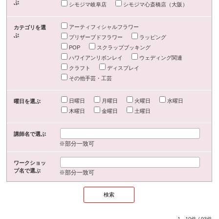
ぶ
シモジマ岐阜店
シモジマ心斎橋店（大阪）
アーティフィシャルフラワー
カテゴリを選
ぶ
プリザーブドフラワー
ラッピング
POP
スクラップブッキング
ハワイアンリボンレイ
ウェディング関連
クラフト
ディスプレイ
その他手芸・工芸
日曜日
月曜日
火曜日
水曜日
曜日を選ぶ
木曜日
金曜日
土曜日
講師名で選ぶ
※部分一致可
ワークショッ
プ名で選ぶ
※部分一致可