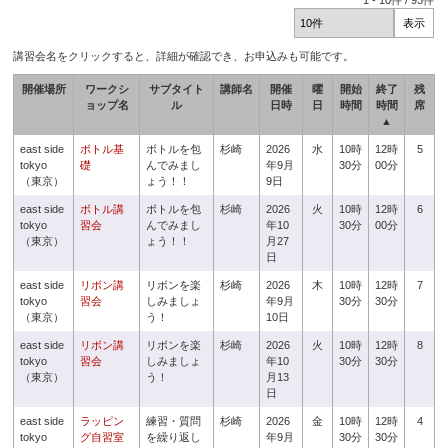
1
-
10
件 /
93
件
講習会名をクリックすると、詳細が確認でき、お申込みも可能です。
開催場所
ワークシ
サブタイト
講師名
開催
曜
開始
終了
残
ョップ名
ル
日時
日
時間
時間
席
▲
east side
ボトル基
ボトルを包
杉崎
2026
水
10時
12時
5
tokyo
礎
んでみまし
年9月
30分
00分
（東京）
ょう！！
9日
east side
ボトル講
ボトルを包
杉崎
2026
火
10時
12時
6
tokyo
習会
んでみまし
年10
30分
00分
（東京）
ょう！！
月27
日
east side
リボン講
リボンを楽
杉崎
2026
木
10時
12時
7
tokyo
習会
しみましょ
年9月
30分
30分
（東京）
う！
10日
east side
リボン講
リボンを楽
杉崎
2026
火
10時
12時
8
tokyo
習会
しみましょ
年10
30分
30分
（東京）
う！
月13
日
east side
ラッピン
練習・質問
杉崎
2026
金
10時
12時
4
tokyo
グ自習室
を繰り返し
年9月
30分
30分