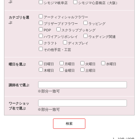
ぶ
シモジマ岐阜店
シモジマ心斎橋店（大阪）
アーティフィシャルフラワー
カテゴリを選
ぶ
プリザーブドフラワー
ラッピング
POP
スクラップブッキング
ハワイアンリボンレイ
ウェディング関連
クラフト
ディスプレイ
その他手芸・工芸
日曜日
月曜日
火曜日
水曜日
曜日を選ぶ
木曜日
金曜日
土曜日
講師名で選ぶ
※部分一致可
ワークショッ
プ名で選ぶ
※部分一致可