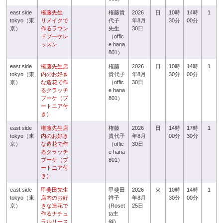
east side
権藤先生
権藤貴
2026
日
10時
14時
1
tokyo（東
リメイクで
代子
年8月
30分
00分
京）
作るラウン
先生
30日
ドブーケレ
（offic
ッスン
e hana
801）
east side
権藤先生店
権藤
2026
日
10時
14時
1
tokyo（東
内のお好き
貴代子
年8月
30分
00分
京）
な造花で作
（offic
30日
るクラッチ
e hana
ブーケ（ブ
801）
ートニア付
き）
east side
権藤先生店
権藤
2026
日
14時
17時
1
tokyo（東
内のお好き
貴代子
年8月
00分
30分
京）
な造花で作
（offic
30日
るクラッチ
e hana
ブーケ（ブ
801）
ートニア付
き）
east side
甲斐田先生
甲斐田
2026
火
10時
14時
1
tokyo（東
店内のお好
祥子
年8月
30分
00分
京）
きな造花で
(Roset
25日
作るナチュ
ta主
ラルリース
催)