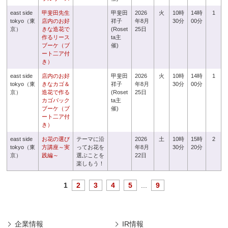
east side
甲斐田先生
甲斐田
2026
火
10時
14時
1
tokyo（東
店内のお好
祥子
年8月
30分
00分
京）
きな造花で
(Roset
25日
作るリース
ta主
ブーケ（ブ
催)
ート二ア付
き）
east side
店内のお好
甲斐田
2026
火
10時
14時
1
tokyo（東
きなカゴ＆
祥子
年8月
30分
00分
京）
造花で作る
(Roset
25日
カゴバック
ta主
ブーケ（ブ
催)
ート二ア付
き）
east side
お花の選び
テーマに沿
2026
土
10時
15時
2
tokyo（東
方講座～実
ってお花を
年8月
30分
20分
京）
践編～
選ぶことを
22日
楽しもう！
1
2
3
4
5
...
9
企業情報
IR情報