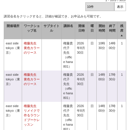
1
-
10
件 /
90
件
講習会名をクリックすると、詳細が確認でき、お申込みも可能です。
開催場所
ワークショ
サブタイト
講師名
開催
曜
開始
終了
残
ップ名
ル
日時
日
時間
時間
席
▲
east side
権藤先生
権藤貴
2026
日
10時
14時
1
tokyo（東
黄色カラー
代子
年8月
30分
00分
京）
のリース
先生
30日
（offic
e hana
801）
east side
権藤先生
権藤貴
2026
日
14時
17時
1
tokyo（東
黄色カラー
代子
年8月
00分
30分
京）
のリース
先生
30日
（offic
e hana
801）
east side
権藤先生
権藤貴
2026
日
14時
17時
1
tokyo（東
リメイクで
代子
年8月
00分
30分
京）
作るラウン
先生
30日
ドブーケレ
（offic
ッスン
e hana
801）