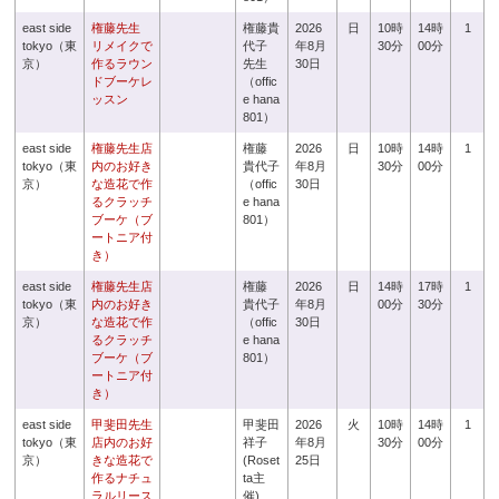
east side
権藤先生
権藤貴
2026
日
10時
14時
1
tokyo（東
リメイクで
代子
年8月
30分
00分
京）
作るラウン
先生
30日
ドブーケレ
（offic
ッスン
e hana
801）
east side
権藤先生店
権藤
2026
日
10時
14時
1
tokyo（東
内のお好き
貴代子
年8月
30分
00分
京）
な造花で作
（offic
30日
るクラッチ
e hana
ブーケ（ブ
801）
ートニア付
き）
east side
権藤先生店
権藤
2026
日
14時
17時
1
tokyo（東
内のお好き
貴代子
年8月
00分
30分
京）
な造花で作
（offic
30日
るクラッチ
e hana
ブーケ（ブ
801）
ートニア付
き）
east side
甲斐田先生
甲斐田
2026
火
10時
14時
1
tokyo（東
店内のお好
祥子
年8月
30分
00分
京）
きな造花で
(Roset
25日
作るナチュ
ta主
ラルリース
催)