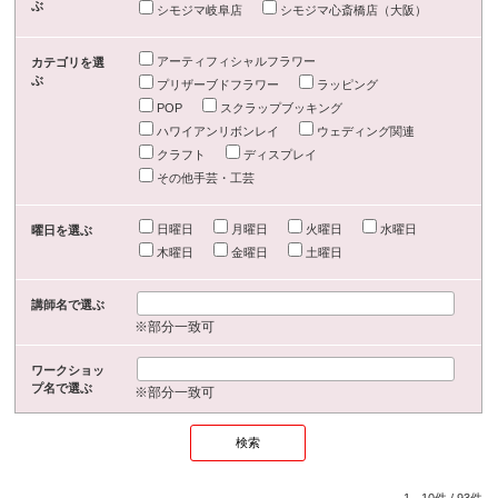
ぶ
シモジマ岐阜店
シモジマ心斎橋店（大阪）
アーティフィシャルフラワー
カテゴリを選
ぶ
プリザーブドフラワー
ラッピング
POP
スクラップブッキング
ハワイアンリボンレイ
ウェディング関連
クラフト
ディスプレイ
その他手芸・工芸
日曜日
月曜日
火曜日
水曜日
曜日を選ぶ
木曜日
金曜日
土曜日
講師名で選ぶ
※部分一致可
ワークショッ
プ名で選ぶ
※部分一致可