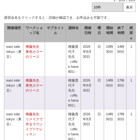
1
-
10
件 /
93
件
講習会名をクリックすると、詳細が確認でき、お申込みも可能です。
開催場所
ワークショ
サブタイト
講師名
開催
曜
開始
終了
残
ップ名
ル
日時
日
時間
時間
席
▲
east side
権藤先生
権藤貴
2026
日
10時
14時
1
tokyo（東
黄色カラー
代子
年8月
30分
00分
京）
のリース
先生
30日
（offic
e hana
801）
east side
権藤先生
権藤貴
2026
日
14時
17時
1
tokyo（東
黄色カラー
代子
年8月
00分
30分
京）
のリース
先生
30日
（offic
e hana
801）
east side
権藤先生
権藤貴
2026
日
14時
17時
1
tokyo（東
リメイクで
代子
年8月
00分
30分
京）
作るラウン
先生
30日
ドブーケレ
（offic
ッスン
e hana
801）