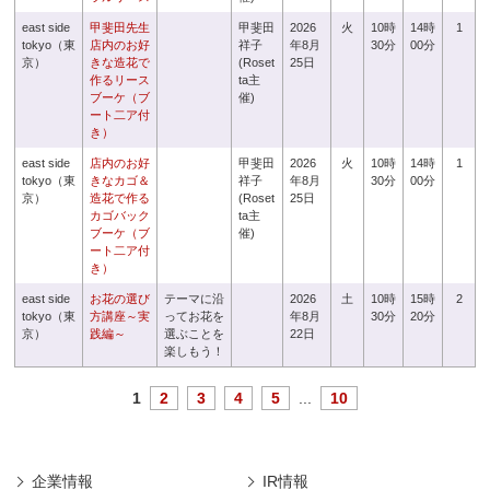
east side
甲斐田先生
甲斐田
2026
火
10時
14時
1
tokyo（東
店内のお好
祥子
年8月
30分
00分
京）
きな造花で
(Roset
25日
作るリース
ta主
ブーケ（ブ
催)
ート二ア付
き）
east side
店内のお好
甲斐田
2026
火
10時
14時
1
tokyo（東
きなカゴ＆
祥子
年8月
30分
00分
京）
造花で作る
(Roset
25日
カゴバック
ta主
ブーケ（ブ
催)
ート二ア付
き）
east side
お花の選び
テーマに沿
2026
土
10時
15時
2
tokyo（東
方講座～実
ってお花を
年8月
30分
20分
京）
践編～
選ぶことを
22日
楽しもう！
1
2
3
4
5
...
10
企業情報
IR情報