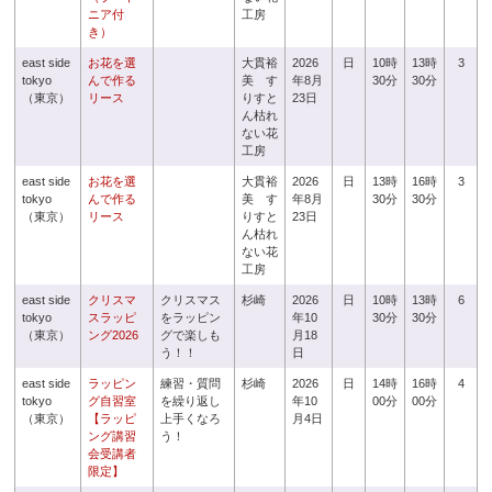
ニア付
工房
き）
east side
お花を選
大貫裕
2026
日
10時
13時
3
tokyo
んで作る
美 す
年8月
30分
30分
（東京）
リース
りすと
23日
ん枯れ
ない花
工房
east side
お花を選
大貫裕
2026
日
13時
16時
3
tokyo
んで作る
美 す
年8月
30分
30分
（東京）
リース
りすと
23日
ん枯れ
ない花
工房
east side
クリスマ
クリスマス
杉崎
2026
日
10時
13時
6
tokyo
スラッピ
をラッピン
年10
30分
30分
（東京）
ング2026
グで楽しも
月18
う！！
日
east side
ラッピン
練習・質問
杉崎
2026
日
14時
16時
4
tokyo
グ自習室
を繰り返し
年10
00分
00分
（東京）
【ラッピ
上手くなろ
月4日
ング講習
う！
会受講者
限定】