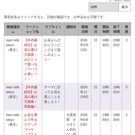
1
-
10
件 /
93
件
講習会名をクリックすると、詳細が確認でき、お申込みも可能です。
開催場所
ワークシ
サブタイト
講師名
開催
曜
開始
終了
残
▲
ョップ名
ル
日時
日
時間
時間
席
east side
【年内最
お花えらび
2026
日
10時
15時
3
tokyo
終回】お
からラッピ
年9月
30分
20分
（東京）
花の選び
ングまで楽
13日
方講座～
しみましょ
おひとり
う！
で選べる
ノウハウ
が身につ
く～
east side
【年内最
テーマに沿
2026
日
10時
15時
5
tokyo
終回】お
ってお花を
年11
30分
20分
（東京）
花の選び
選ぶことを
月8日
方講座～
楽しもう！
実践編～
east side
お花を選
大貫裕
2026
日
13時
16時
3
tokyo
んで作る
美 す
年8月
30分
30分
（東京）
クラッチ
りすと
23日
ブーケ
ん枯れ
（ブート
ない花