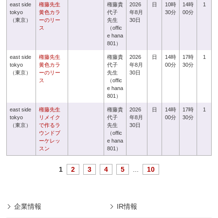
east side
権藤先生
権藤貴
2026
日
10時
14時
1
tokyo
黄色カラ
代子
年8月
30分
00分
（東京）
ーのリー
先生
30日
ス
（offic
e hana
801）
east side
権藤先生
権藤貴
2026
日
14時
17時
1
tokyo
黄色カラ
代子
年8月
00分
30分
（東京）
ーのリー
先生
30日
ス
（offic
e hana
801）
east side
権藤先生
権藤貴
2026
日
14時
17時
1
tokyo
リメイク
代子
年8月
00分
30分
（東京）
で作るラ
先生
30日
ウンドブ
（offic
ーケレッ
e hana
スン
801）
1
2
3
4
5
...
10
企業情報
IR情報