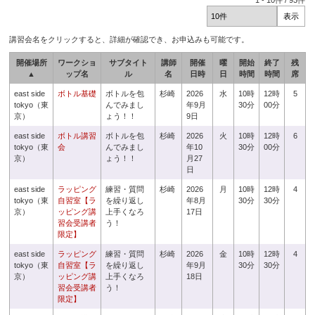
1
-
10
件 /
93
件
講習会名をクリックすると、詳細が確認でき、お申込みも可能です。
開催場所
ワークショ
サブタイト
講師
開催
曜
開始
終了
残
▲
ップ名
ル
名
日時
日
時間
時間
席
east side
ボトル基礎
ボトルを包
杉崎
2026
水
10時
12時
5
tokyo（東
んでみまし
年9月
30分
00分
京）
ょう！！
9日
east side
ボトル講習
ボトルを包
杉崎
2026
火
10時
12時
6
tokyo（東
会
んでみまし
年10
30分
00分
京）
ょう！！
月27
日
east side
ラッピング
練習・質問
杉崎
2026
月
10時
12時
4
tokyo（東
自習室【ラ
を繰り返し
年8月
30分
30分
京）
ッピング講
上手くなろ
17日
習会受講者
う！
限定】
east side
ラッピング
練習・質問
杉崎
2026
金
10時
12時
4
tokyo（東
自習室【ラ
を繰り返し
年9月
30分
30分
京）
ッピング講
上手くなろ
18日
習会受講者
う！
限定】