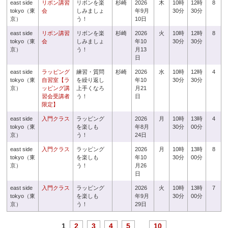
east side
リボン講習
リボンを楽
杉崎
2026
木
10時
12時
8
tokyo（東
会
しみましょ
年9月
30分
30分
京）
う！
10日
east side
リボン講習
リボンを楽
杉崎
2026
火
10時
12時
8
tokyo（東
会
しみましょ
年10
30分
30分
京）
う！
月13
日
east side
ラッピング
練習・質問
杉崎
2026
水
10時
12時
4
tokyo（東
自習室【ラ
を繰り返し
年10
30分
30分
京）
ッピング講
上手くなろ
月21
習会受講者
う！
日
限定】
east side
入門クラス
ラッピング
2026
月
10時
13時
4
tokyo（東
を楽しも
年8月
30分
00分
京）
う！
24日
east side
入門クラス
ラッピング
2026
月
10時
13時
8
tokyo（東
を楽しも
年10
30分
00分
京）
う！
月26
日
east side
入門クラス
ラッピング
2026
火
10時
13時
7
tokyo（東
を楽しも
年9月
30分
00分
京）
う！
29日
1
2
3
4
5
...
10