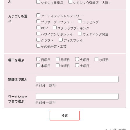
ぶ
シモジマ岐阜店
シモジマ心斎橋店（大阪）
アーティフィシャルフラワー
カテゴリを選
ぶ
プリザーブドフラワー
ラッピング
POP
スクラップブッキング
ハワイアンリボンレイ
ウェディング関連
クラフト
ディスプレイ
その他手芸・工芸
日曜日
月曜日
火曜日
水曜日
曜日を選ぶ
木曜日
金曜日
土曜日
講師名で選ぶ
※部分一致可
ワークショッ
プ名で選ぶ
※部分一致可