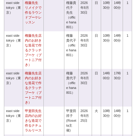
east side
権藤先生
権藤貴
2026
日
10時
14時
1
tokyo（東
リメイクで
代子
年8月
30分
00分
京）
作るラウン
先生
30日
ドブーケレ
（offic
ッスン
e hana
801）
east side
権藤先生店
権藤
2026
日
10時
14時
1
tokyo（東
内のお好き
貴代子
年8月
30分
00分
京）
な造花で作
（offic
30日
るクラッチ
e hana
ブーケ（ブ
801）
ートニア付
き）
east side
権藤先生店
権藤
2026
日
14時
17時
1
tokyo（東
内のお好き
貴代子
年8月
00分
30分
京）
な造花で作
（offic
30日
るクラッチ
e hana
ブーケ（ブ
801）
ートニア付
き）
east side
甲斐田先生
甲斐田
2026
火
10時
14時
1
tokyo（東
店内のお好
祥子
年8月
30分
00分
京）
きな造花で
(Roset
25日
作るナチュ
ta主
ラルリース
催)