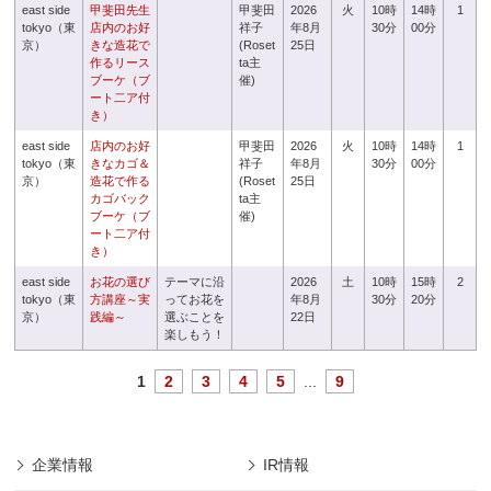
east side
甲斐田先生
甲斐田
2026
火
10時
14時
1
tokyo（東
店内のお好
祥子
年8月
30分
00分
京）
きな造花で
(Roset
25日
作るリース
ta主
ブーケ（ブ
催)
ート二ア付
き）
east side
店内のお好
甲斐田
2026
火
10時
14時
1
tokyo（東
きなカゴ＆
祥子
年8月
30分
00分
京）
造花で作る
(Roset
25日
カゴバック
ta主
ブーケ（ブ
催)
ート二ア付
き）
east side
お花の選び
テーマに沿
2026
土
10時
15時
2
tokyo（東
方講座～実
ってお花を
年8月
30分
20分
京）
践編～
選ぶことを
22日
楽しもう！
1
2
3
4
5
...
9
企業情報
IR情報