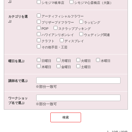
ぶ
シモジマ岐阜店
シモジマ心斎橋店（大阪）
アーティフィシャルフラワー
カテゴリを選
ぶ
プリザーブドフラワー
ラッピング
POP
スクラップブッキング
ハワイアンリボンレイ
ウェディング関連
クラフト
ディスプレイ
その他手芸・工芸
日曜日
月曜日
火曜日
水曜日
曜日を選ぶ
木曜日
金曜日
土曜日
講師名で選ぶ
※部分一致可
ワークショッ
プ名で選ぶ
※部分一致可