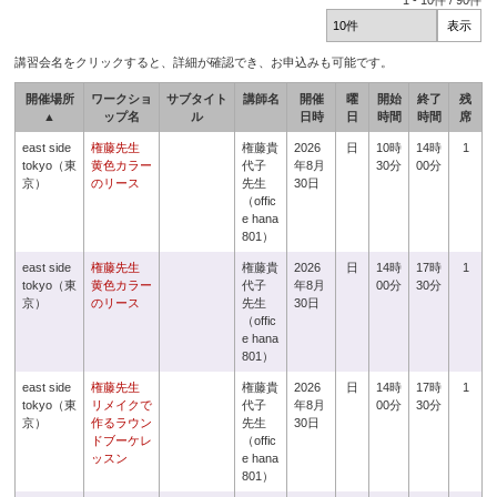
1
-
10
件 /
90
件
講習会名をクリックすると、詳細が確認でき、お申込みも可能です。
開催場所
ワークショ
サブタイト
講師名
開催
曜
開始
終了
残
▲
ップ名
ル
日時
日
時間
時間
席
east side
権藤先生
権藤貴
2026
日
10時
14時
1
tokyo（東
黄色カラー
代子
年8月
30分
00分
京）
のリース
先生
30日
（offic
e hana
801）
east side
権藤先生
権藤貴
2026
日
14時
17時
1
tokyo（東
黄色カラー
代子
年8月
00分
30分
京）
のリース
先生
30日
（offic
e hana
801）
east side
権藤先生
権藤貴
2026
日
14時
17時
1
tokyo（東
リメイクで
代子
年8月
00分
30分
京）
作るラウン
先生
30日
ドブーケレ
（offic
ッスン
e hana
801）