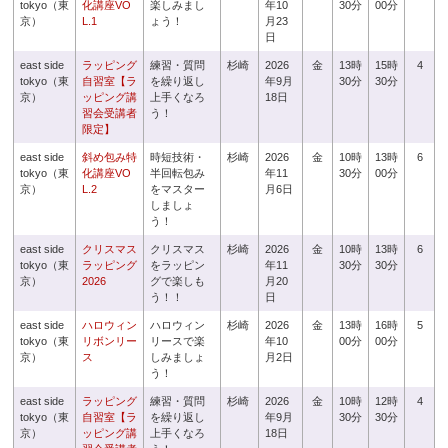
tokyo（東
化講座VO
楽しみまし
年10
30分
00分
京）
L.1
ょう！
月23
日
east side
ラッピング
練習・質問
杉崎
2026
金
13時
15時
4
tokyo（東
自習室【ラ
を繰り返し
年9月
30分
30分
京）
ッピング講
上手くなろ
18日
習会受講者
う！
限定】
east side
斜め包み特
時短技術・
杉崎
2026
金
10時
13時
6
tokyo（東
化講座VO
半回転包み
年11
30分
00分
京）
L.2
をマスター
月6日
しましょ
う！
east side
クリスマス
クリスマス
杉崎
2026
金
10時
13時
6
tokyo（東
ラッピング
をラッピン
年11
30分
30分
京）
2026
グで楽しも
月20
う！！
日
east side
ハロウィン
ハロウィン
杉崎
2026
金
13時
16時
5
tokyo（東
リボンリー
リースで楽
年10
00分
00分
京）
ス
しみましょ
月2日
う！
east side
ラッピング
練習・質問
杉崎
2026
金
10時
12時
4
tokyo（東
自習室【ラ
を繰り返し
年9月
30分
30分
京）
ッピング講
上手くなろ
18日