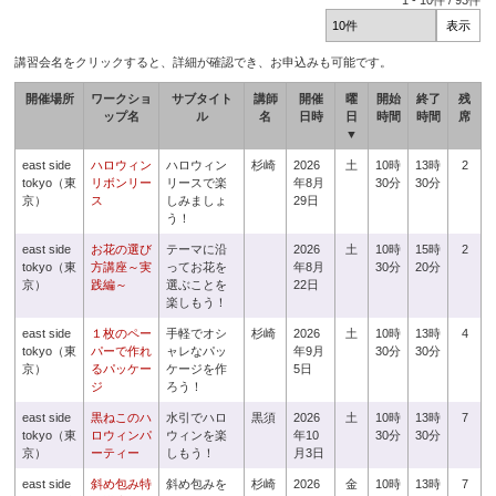
1
-
10
件 /
93
件
講習会名をクリックすると、詳細が確認でき、お申込みも可能です。
開催場所
ワークショ
サブタイト
講師
開催
曜
開始
終了
残
ップ名
ル
名
日時
日
時間
時間
席
▼
east side
ハロウィン
ハロウィン
杉崎
2026
土
10時
13時
2
tokyo（東
リボンリー
リースで楽
年8月
30分
30分
京）
ス
しみましょ
29日
う！
east side
お花の選び
テーマに沿
2026
土
10時
15時
2
tokyo（東
方講座～実
ってお花を
年8月
30分
20分
京）
践編～
選ぶことを
22日
楽しもう！
east side
１枚のペー
手軽でオシ
杉崎
2026
土
10時
13時
4
tokyo（東
パーで作れ
ャレなパッ
年9月
30分
30分
京）
るパッケー
ケージを作
5日
ジ
ろう！
east side
黒ねこのハ
水引でハロ
黒須
2026
土
10時
13時
7
tokyo（東
ロウィンパ
ウィンを楽
年10
30分
30分
京）
ーティー
しもう！
月3日
east side
斜め包み特
斜め包みを
杉崎
2026
金
10時
13時
7