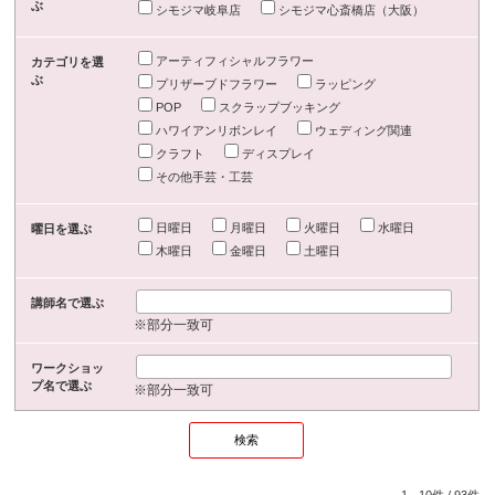
ぶ
シモジマ岐阜店
シモジマ心斎橋店（大阪）
アーティフィシャルフラワー
カテゴリを選
ぶ
プリザーブドフラワー
ラッピング
POP
スクラップブッキング
ハワイアンリボンレイ
ウェディング関連
クラフト
ディスプレイ
その他手芸・工芸
日曜日
月曜日
火曜日
水曜日
曜日を選ぶ
木曜日
金曜日
土曜日
講師名で選ぶ
※部分一致可
ワークショッ
プ名で選ぶ
※部分一致可