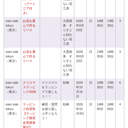
（ブート
ない花
ニア付
工房
き）
east side
お花を選
大貫裕
2026
日
10時
13時
3
tokyo
んで作る
美 す
年8月
30分
30分
（東京）
リース
りすと
23日
ん枯れ
ない花
工房
east side
お花を選
大貫裕
2026
日
13時
16時
3
tokyo
んで作る
美 す
年8月
30分
30分
（東京）
リース
りすと
23日
ん枯れ
ない花
工房
east side
クリスマ
クリスマス
杉崎
2026
日
10時
13時
6
tokyo
スラッピ
をラッピン
年10
30分
30分
（東京）
ング2026
グで楽しも
月18
う！！
日
east side
ラッピン
練習・質問
杉崎
2026
日
14時
16時
4
tokyo
グ自習室
を繰り返し
年10
00分
00分
（東京）
【ラッピ
上手くなろ
月4日
ング講習
う！
会受講者
限定】