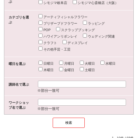
ぶ
シモジマ岐阜店
シモジマ心斎橋店（大阪）
アーティフィシャルフラワー
カテゴリを選
ぶ
プリザーブドフラワー
ラッピング
POP
スクラップブッキング
ハワイアンリボンレイ
ウェディング関連
クラフト
ディスプレイ
その他手芸・工芸
日曜日
月曜日
火曜日
水曜日
曜日を選ぶ
木曜日
金曜日
土曜日
講師名で選ぶ
※部分一致可
ワークショッ
プ名で選ぶ
※部分一致可