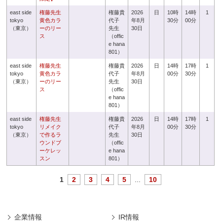
east side
権藤先生
権藤貴
2026
日
10時
14時
1
tokyo
黄色カラ
代子
年8月
30分
00分
（東京）
ーのリー
先生
30日
ス
（offic
e hana
801）
east side
権藤先生
権藤貴
2026
日
14時
17時
1
tokyo
黄色カラ
代子
年8月
00分
30分
（東京）
ーのリー
先生
30日
ス
（offic
e hana
801）
east side
権藤先生
権藤貴
2026
日
14時
17時
1
tokyo
リメイク
代子
年8月
00分
30分
（東京）
で作るラ
先生
30日
ウンドブ
（offic
ーケレッ
e hana
スン
801）
1
2
3
4
5
...
10
企業情報
IR情報