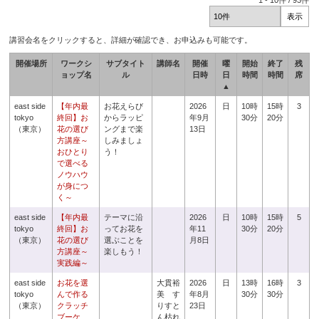
1
-
10
件 /
93
件
講習会名をクリックすると、詳細が確認でき、お申込みも可能です。
開催場所
ワークシ
サブタイト
講師名
開催
曜
開始
終了
残
ョップ名
ル
日時
日
時間
時間
席
▲
east side
【年内最
お花えらび
2026
日
10時
15時
3
tokyo
終回】お
からラッピ
年9月
30分
20分
（東京）
花の選び
ングまで楽
13日
方講座～
しみましょ
おひとり
う！
で選べる
ノウハウ
が身につ
く～
east side
【年内最
テーマに沿
2026
日
10時
15時
5
tokyo
終回】お
ってお花を
年11
30分
20分
（東京）
花の選び
選ぶことを
月8日
方講座～
楽しもう！
実践編～
east side
お花を選
大貫裕
2026
日
13時
16時
3
tokyo
んで作る
美 す
年8月
30分
30分
（東京）
クラッチ
りすと
23日
ブーケ
ん枯れ