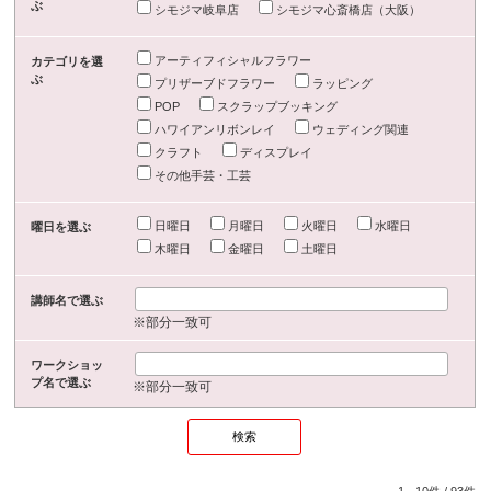
ぶ
シモジマ岐阜店
シモジマ心斎橋店（大阪）
アーティフィシャルフラワー
カテゴリを選
ぶ
プリザーブドフラワー
ラッピング
POP
スクラップブッキング
ハワイアンリボンレイ
ウェディング関連
クラフト
ディスプレイ
その他手芸・工芸
日曜日
月曜日
火曜日
水曜日
曜日を選ぶ
木曜日
金曜日
土曜日
講師名で選ぶ
※部分一致可
ワークショッ
プ名で選ぶ
※部分一致可