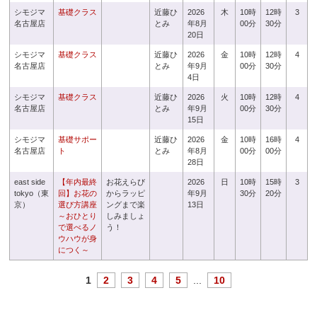
シモジマ
基礎クラス
近藤ひ
2026
木
10時
12時
3
名古屋店
とみ
年8月
00分
30分
20日
シモジマ
基礎クラス
近藤ひ
2026
金
10時
12時
4
名古屋店
とみ
年9月
00分
30分
4日
シモジマ
基礎クラス
近藤ひ
2026
火
10時
12時
4
名古屋店
とみ
年9月
00分
30分
15日
シモジマ
基礎サポー
近藤ひ
2026
金
10時
16時
4
名古屋店
ト
とみ
年8月
00分
00分
28日
east side
【年内最終
お花えらび
2026
日
10時
15時
3
tokyo（東
回】お花の
からラッピ
年9月
30分
20分
京）
選び方講座
ングまで楽
13日
～おひとり
しみましょ
で選べるノ
う！
ウハウが身
につく～
1
2
3
4
5
...
10