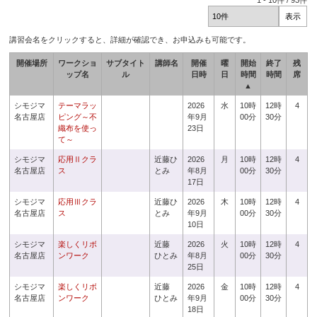
1
-
10
件 /
93
件
講習会名をクリックすると、詳細が確認でき、お申込みも可能です。
開催場所
ワークショ
サブタイト
講師名
開催
曜
開始
終了
残
ップ名
ル
日時
日
時間
時間
席
▲
シモジマ
テーマラッ
2026
水
10時
12時
4
名古屋店
ピング～不
年9月
00分
30分
織布を使っ
23日
て～
シモジマ
応用Ⅱクラ
近藤ひ
2026
月
10時
12時
4
名古屋店
ス
とみ
年8月
00分
30分
17日
シモジマ
応用Ⅲクラ
近藤ひ
2026
木
10時
12時
4
名古屋店
ス
とみ
年9月
00分
30分
10日
シモジマ
楽しくリボ
近藤
2026
火
10時
12時
4
名古屋店
ンワーク
ひとみ
年8月
00分
30分
25日
シモジマ
楽しくリボ
近藤
2026
金
10時
12時
4
名古屋店
ンワーク
ひとみ
年9月
00分
30分
18日