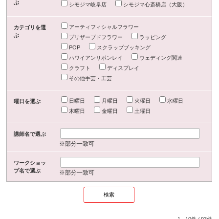
ぶ
シモジマ岐阜店
シモジマ心斎橋店（大阪）
アーティフィシャルフラワー
カテゴリを選
ぶ
プリザーブドフラワー
ラッピング
POP
スクラップブッキング
ハワイアンリボンレイ
ウェディング関連
クラフト
ディスプレイ
その他手芸・工芸
日曜日
月曜日
火曜日
水曜日
曜日を選ぶ
木曜日
金曜日
土曜日
講師名で選ぶ
※部分一致可
ワークショッ
プ名で選ぶ
※部分一致可