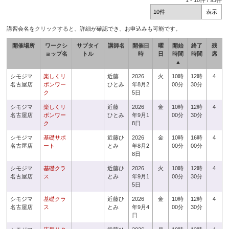
1
-
10
件 /
93
件
講習会名をクリックすると、詳細が確認でき、お申込みも可能です。
開催場所
ワークシ
サブタイ
講師名
開催日
曜
開始
終了
残
ョップ名
トル
時
日
時間
時間
席
▲
シモジマ
楽しくリ
近藤
2026
火
10時
12時
4
名古屋店
ボンワー
ひとみ
年8月2
00分
30分
ク
5日
シモジマ
楽しくリ
近藤
2026
金
10時
12時
4
名古屋店
ボンワー
ひとみ
年9月1
00分
30分
ク
8日
シモジマ
基礎サポ
近藤ひ
2026
金
10時
16時
4
名古屋店
ート
とみ
年8月2
00分
00分
8日
シモジマ
基礎クラ
近藤ひ
2026
火
10時
12時
4
名古屋店
ス
とみ
年9月1
00分
30分
5日
シモジマ
基礎クラ
近藤ひ
2026
金
10時
12時
4
名古屋店
ス
とみ
年9月4
00分
30分
日