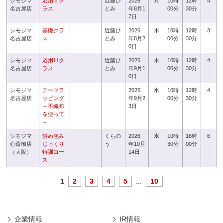
シモジマ
応用Ⅱク
近藤ひ
2026
月
10時
12時
4
名古屋店
ラス
とみ
年8月1
00分
30分
7日
シモジマ
基礎クラ
近藤ひ
2026
木
10時
12時
3
名古屋店
ス
とみ
年8月2
00分
30分
0日
シモジマ
応用Ⅲク
近藤ひ
2026
木
10時
12時
4
名古屋店
ラス
とみ
年9月1
00分
30分
0日
シモジマ
テーマラ
2026
水
10時
12時
4
名古屋店
ッピング
年9月2
00分
30分
～不織布
3日
を使って
～
シモジマ
斜め包み
くらの
2026
水
10時
16時
6
心斎橋店
じっくり
う
年10月
30分
00分
（大阪）
特訓コー
14日
ス
1
2
3
4
5
...
10
企業情報
IR情報