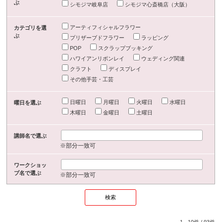
ぶ
シモジマ岐阜店
シモジマ心斎橋店（大阪）
アーティフィシャルフラワー
カテゴリを選
ぶ
プリザーブドフラワー
ラッピング
POP
スクラップブッキング
ハワイアンリボンレイ
ウェディング関連
クラフト
ディスプレイ
その他手芸・工芸
日曜日
月曜日
火曜日
水曜日
曜日を選ぶ
木曜日
金曜日
土曜日
講師名で選ぶ
※部分一致可
ワークショッ
プ名で選ぶ
※部分一致可