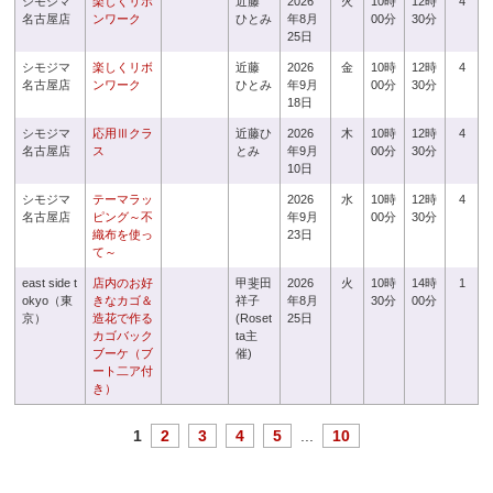
シモジマ
楽しくリボ
近藤
2026
火
10時
12時
4
名古屋店
ンワーク
ひとみ
年8月
00分
30分
25日
シモジマ
楽しくリボ
近藤
2026
金
10時
12時
4
名古屋店
ンワーク
ひとみ
年9月
00分
30分
18日
シモジマ
応用Ⅲクラ
近藤ひ
2026
木
10時
12時
4
名古屋店
ス
とみ
年9月
00分
30分
10日
シモジマ
テーマラッ
2026
水
10時
12時
4
名古屋店
ピング～不
年9月
00分
30分
織布を使っ
23日
て～
east side t
店内のお好
甲斐田
2026
火
10時
14時
1
okyo（東
きなカゴ＆
祥子
年8月
30分
00分
京）
造花で作る
(Roset
25日
カゴバック
ta主
ブーケ（ブ
催)
ート二ア付
き）
1
2
3
4
5
...
10