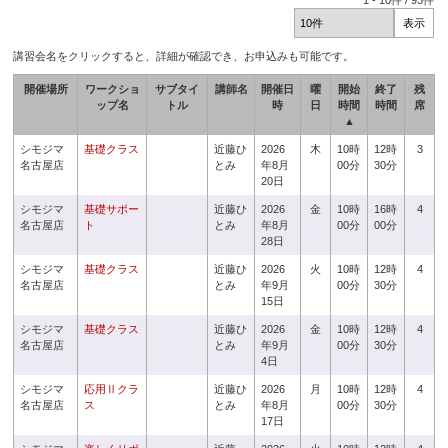
1
-
10
件 /
93
件
講習会名をクリックすると、詳細が確認でき、お申込みも可能です。
開催場所
ワークショ
サブタイ
講師名
開催日
曜
開始
終了
残
ップ名
トル
時
日
時間
時間
席
▲
シモジマ
基礎クラス
近藤ひ
2026
木
10時
12時
3
名古屋店
とみ
年8月
00分
30分
20日
シモジマ
基礎サポー
近藤ひ
2026
金
10時
16時
4
名古屋店
ト
とみ
年8月
00分
00分
28日
シモジマ
基礎クラス
近藤ひ
2026
火
10時
12時
4
名古屋店
とみ
年9月
00分
30分
15日
シモジマ
基礎クラス
近藤ひ
2026
金
10時
12時
4
名古屋店
とみ
年9月
00分
30分
4日
シモジマ
応用Ⅱクラ
近藤ひ
2026
月
10時
12時
4
名古屋店
ス
とみ
年8月
00分
30分
17日