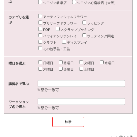
ぶ
シモジマ岐阜店
シモジマ心斎橋店（大阪）
アーティフィシャルフラワー
カテゴリを選
ぶ
プリザーブドフラワー
ラッピング
POP
スクラップブッキング
ハワイアンリボンレイ
ウェディング関連
クラフト
ディスプレイ
その他手芸・工芸
日曜日
月曜日
火曜日
水曜日
曜日を選ぶ
木曜日
金曜日
土曜日
講師名で選ぶ
※部分一致可
ワークショッ
プ名で選ぶ
※部分一致可