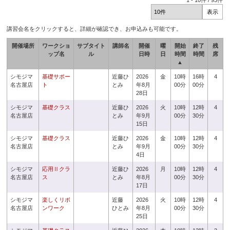
1
-
10
件 /
93
件
講習会名をクリックすると、詳細が確認でき、お申込みも可能です。
開催場所
ワークショ
サブタイト
講師名
開催
曜
開始
終了
残
ップ名
ル
日時
日
時間
時間
席
▲
シモジマ
基礎サポー
近藤ひ
2026
金
10時
16時
4
名古屋店
ト
とみ
年8月
00分
00分
28日
シモジマ
基礎クラス
近藤ひ
2026
火
10時
12時
4
名古屋店
とみ
年9月
00分
30分
15日
シモジマ
基礎クラス
近藤ひ
2026
金
10時
12時
4
名古屋店
とみ
年9月
00分
30分
4日
シモジマ
応用Ⅱクラ
近藤ひ
2026
月
10時
12時
4
名古屋店
ス
とみ
年8月
00分
30分
17日
シモジマ
楽しくリボ
近藤
2026
火
10時
12時
4
名古屋店
ンワーク
ひとみ
年8月
00分
30分
25日