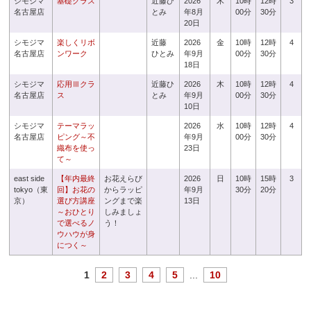
シモジマ
基礎クラス
近藤ひ
2026
木
10時
12時
3
名古屋店
とみ
年8月
00分
30分
20日
シモジマ
楽しくリボ
近藤
2026
金
10時
12時
4
名古屋店
ンワーク
ひとみ
年9月
00分
30分
18日
シモジマ
応用Ⅲクラ
近藤ひ
2026
木
10時
12時
4
名古屋店
ス
とみ
年9月
00分
30分
10日
シモジマ
テーマラッ
2026
水
10時
12時
4
名古屋店
ピング～不
年9月
00分
30分
織布を使っ
23日
て～
east side
【年内最終
お花えらび
2026
日
10時
15時
3
tokyo（東
回】お花の
からラッピ
年9月
30分
20分
京）
選び方講座
ングまで楽
13日
～おひとり
しみましょ
で選べるノ
う！
ウハウが身
につく～
1
2
3
4
5
...
10