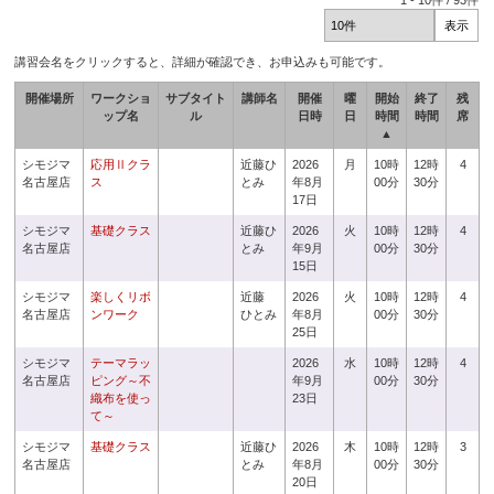
1
-
10
件 /
93
件
講習会名をクリックすると、詳細が確認でき、お申込みも可能です。
開催場所
ワークショ
サブタイト
講師名
開催
曜
開始
終了
残
ップ名
ル
日時
日
時間
時間
席
▲
シモジマ
応用Ⅱクラ
近藤ひ
2026
月
10時
12時
4
名古屋店
ス
とみ
年8月
00分
30分
17日
シモジマ
基礎クラス
近藤ひ
2026
火
10時
12時
4
名古屋店
とみ
年9月
00分
30分
15日
シモジマ
楽しくリボ
近藤
2026
火
10時
12時
4
名古屋店
ンワーク
ひとみ
年8月
00分
30分
25日
シモジマ
テーマラッ
2026
水
10時
12時
4
名古屋店
ピング～不
年9月
00分
30分
織布を使っ
23日
て～
シモジマ
基礎クラス
近藤ひ
2026
木
10時
12時
3
名古屋店
とみ
年8月
00分
30分
20日