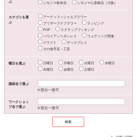
ぶ
シモジマ岐阜店
シモジマ心斎橋店（大阪）
アーティフィシャルフラワー
カテゴリを選
ぶ
プリザーブドフラワー
ラッピング
POP
スクラップブッキング
ハワイアンリボンレイ
ウェディング関連
クラフト
ディスプレイ
その他手芸・工芸
日曜日
月曜日
火曜日
水曜日
曜日を選ぶ
木曜日
金曜日
土曜日
講師名で選ぶ
※部分一致可
ワークショッ
プ名で選ぶ
※部分一致可