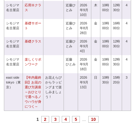
シモジマ
応用Ⅲクラ
近藤ひ
2026
木
10時
12時
4
名古屋店
ス
とみ
年9月
00分
30分
10日
シモジマ
基礎サポー
近藤ひ
2026
金
10時
16時
4
名古屋店
ト
とみ
年8月
00分
00分
28日
シモジマ
基礎クラス
近藤ひ
2026
金
10時
12時
4
名古屋店
とみ
年9月
00分
30分
4日
シモジマ
楽しくリボ
近藤
2026
金
10時
12時
4
名古屋店
ンワーク
ひとみ
年9月
00分
30分
18日
east side
【年内最終
お花えらび
2026
日
10時
15時
3
tokyo（東
回】お花の
からラッピ
年9月
30分
20分
京）
選び方講座
ングまで楽
13日
～おひとり
しみましょ
で選べるノ
う！
ウハウが身
につく～
1
2
3
4
5
...
10