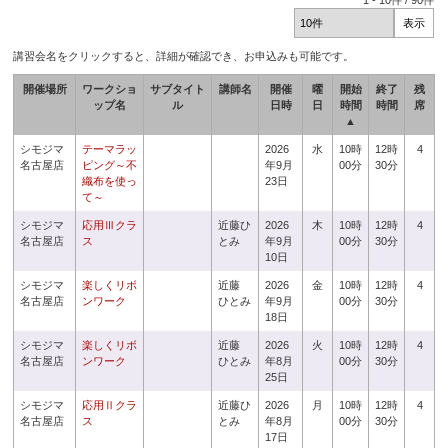
1
-
10
件 /
90
件
講習会名をクリックすると、詳細が確認でき、お申込みも可能です。
開催場所
ワークショ
サブタイト
講師名
開催
曜
開始
終了
残
ップ名
ル
日時
日
時間
時間
席
▲
シモジマ
テーマラッ
2026
水
10時
12時
4
名古屋店
ピング～不
年9月
00分
30分
織布を使っ
23日
て～
シモジマ
応用Ⅲクラ
近藤ひ
2026
木
10時
12時
4
名古屋店
ス
とみ
年9月
00分
30分
10日
シモジマ
楽しくリボ
近藤
2026
金
10時
12時
4
名古屋店
ンワーク
ひとみ
年9月
00分
30分
18日
シモジマ
楽しくリボ
近藤
2026
火
10時
12時
4
名古屋店
ンワーク
ひとみ
年8月
00分
30分
25日
シモジマ
応用Ⅱクラ
近藤ひ
2026
月
10時
12時
4
名古屋店
ス
とみ
年8月
00分
30分
17日