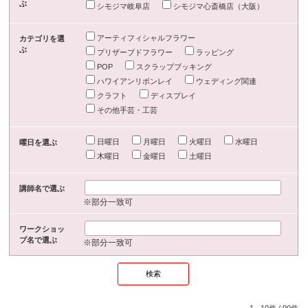
ぶ
シモジマ岐阜店
シモジマ心斎橋店（大阪）
アーティフィシャルフラワー
カテゴリを選
ぶ
プリザーブドフラワー
ラッピング
POP
スクラップブッキング
ハワイアンリボンレイ
ウェディング関連
クラフト
ディスプレイ
その他手芸・工芸
日曜日
月曜日
火曜日
水曜日
曜日を選ぶ
木曜日
金曜日
土曜日
講師名で選ぶ
※部分一致可
ワークショッ
プ名で選ぶ
※部分一致可