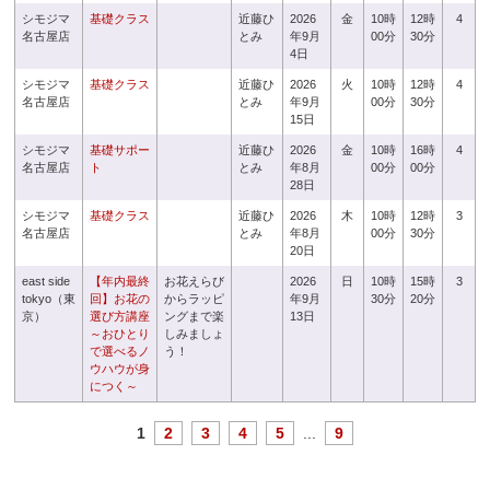
シモジマ
基礎クラス
近藤ひ
2026
金
10時
12時
4
名古屋店
とみ
年9月
00分
30分
4日
シモジマ
基礎クラス
近藤ひ
2026
火
10時
12時
4
名古屋店
とみ
年9月
00分
30分
15日
シモジマ
基礎サポー
近藤ひ
2026
金
10時
16時
4
名古屋店
ト
とみ
年8月
00分
00分
28日
シモジマ
基礎クラス
近藤ひ
2026
木
10時
12時
3
名古屋店
とみ
年8月
00分
30分
20日
east side
【年内最終
お花えらび
2026
日
10時
15時
3
tokyo（東
回】お花の
からラッピ
年9月
30分
20分
京）
選び方講座
ングまで楽
13日
～おひとり
しみましょ
で選べるノ
う！
ウハウが身
につく～
1
2
3
4
5
...
9