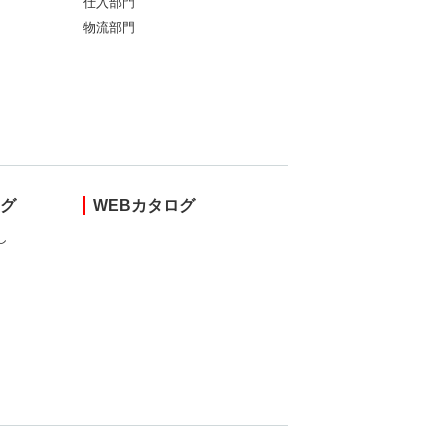
仕入部門
物流部門
ング
WEBカタログ
し