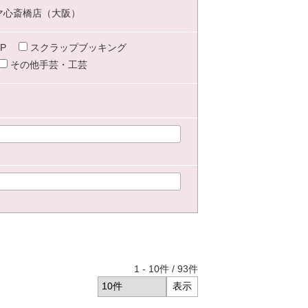
マ心斎橋店（大阪）
P
スクラップブッキング
その他手芸・工芸
1
-
10
件 /
93
件