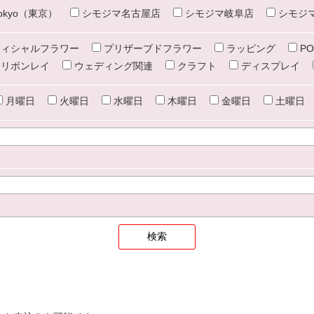
e tokyo（東京）
シモジマ名古屋店
シモジマ岐阜店
シモジ
ィシャルフラワー
プリザーブドフラワー
ラッピング
PO
リボンレイ
ウェディング関連
クラフト
ディスプレイ
月曜日
火曜日
水曜日
木曜日
金曜日
土曜日