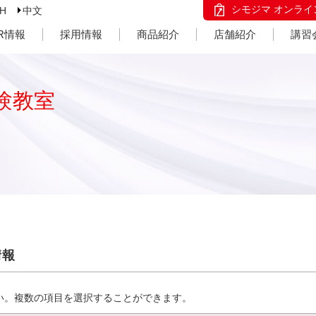
シモジマ オンライ
SH
中文
IR情報
採用情報
商品紹介
店舗紹介
講習
験教室
情報
い。複数の項目を選択することができます。