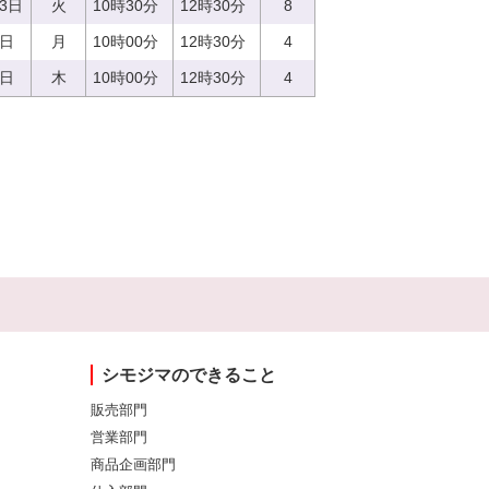
13日
火
10時30分
12時30分
8
7日
月
10時00分
12時30分
4
0日
木
10時00分
12時30分
4
シモジマのできること
販売部門
営業部門
商品企画部門