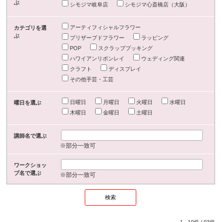
ぶ
シモジマ岐阜店
シモジマ心斎橋店（大阪）
アーティフィシャルフラワー
カテゴリを選
ぶ
プリザーブドフラワー
ラッピング
POP
スクラップブッキング
ハワイアンリボンレイ
ウェディング関連
クラフト
ディスプレイ
その他手芸・工芸
日曜日
月曜日
火曜日
水曜日
曜日を選ぶ
木曜日
金曜日
土曜日
講師名で選ぶ
※部分一致可
ワークショッ
プ名で選ぶ
※部分一致可