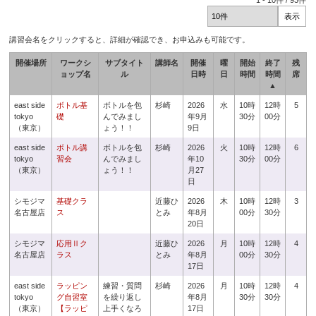
1
-
10
件 /
93
件
講習会名をクリックすると、詳細が確認でき、お申込みも可能です。
開催場所
ワークシ
サブタイト
講師名
開催
曜
開始
終了
残
ョップ名
ル
日時
日
時間
時間
席
▲
east side
ボトル基
ボトルを包
杉崎
2026
水
10時
12時
5
tokyo
礎
んでみまし
年9月
30分
00分
（東京）
ょう！！
9日
east side
ボトル講
ボトルを包
杉崎
2026
火
10時
12時
6
tokyo
習会
んでみまし
年10
30分
00分
（東京）
ょう！！
月27
日
シモジマ
基礎クラ
近藤ひ
2026
木
10時
12時
3
名古屋店
ス
とみ
年8月
00分
30分
20日
シモジマ
応用Ⅱク
近藤ひ
2026
月
10時
12時
4
名古屋店
ラス
とみ
年8月
00分
30分
17日
east side
ラッピン
練習・質問
杉崎
2026
月
10時
12時
4
tokyo
グ自習室
を繰り返し
年8月
30分
30分
（東京）
【ラッピ
上手くなろ
17日