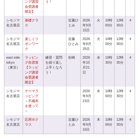
ング講習
う！
会受講者
限定】
シモジマ
基礎クラ
近藤ひ
2026
火
10時
12時
4
名古屋店
ス
とみ
年9月
00分
30分
15日
シモジマ
楽しくリ
近藤
2026
火
10時
12時
4
名古屋店
ボンワー
ひとみ
年8月
00分
30分
ク
25日
east side
ラッピン
練習・質問
杉崎
2026
水
10時
12時
4
tokyo
グ自習室
を繰り返し
年10
30分
30分
（東京）
【ラッピ
上手くなろ
月21
ング講習
う！
日
会受講者
限定】
シモジマ
テーマラ
2026
水
10時
12時
4
名古屋店
ッピング
年9月
00分
30分
～不織布
23日
を使って
～
シモジマ
応用Ⅲク
近藤ひ
2026
木
10時
12時
4
名古屋店
ラス
とみ
年9月
00分
30分
10日