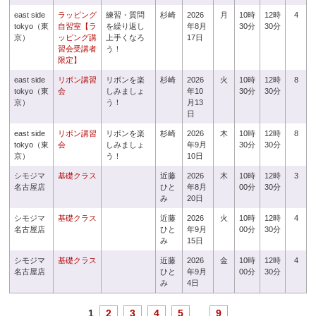
east side
ラッピング
練習・質問
杉崎
2026
月
10時
12時
4
tokyo（東
自習室【ラ
を繰り返し
年8月
30分
30分
京）
ッピング講
上手くなろ
17日
習会受講者
う！
限定】
east side
リボン講習
リボンを楽
杉崎
2026
火
10時
12時
8
tokyo（東
会
しみましょ
年10
30分
30分
京）
う！
月13
日
east side
リボン講習
リボンを楽
杉崎
2026
木
10時
12時
8
tokyo（東
会
しみましょ
年9月
30分
30分
京）
う！
10日
シモジマ
基礎クラス
近藤
2026
木
10時
12時
3
名古屋店
ひと
年8月
00分
30分
み
20日
シモジマ
基礎クラス
近藤
2026
火
10時
12時
4
名古屋店
ひと
年9月
00分
30分
み
15日
シモジマ
基礎クラス
近藤
2026
金
10時
12時
4
名古屋店
ひと
年9月
00分
30分
み
4日
1
2
3
4
5
...
9