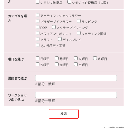
ぶ
シモジマ岐阜店
シモジマ心斎橋店（大阪）
アーティフィシャルフラワー
カテゴリを選
ぶ
プリザーブドフラワー
ラッピング
POP
スクラップブッキング
ハワイアンリボンレイ
ウェディング関連
クラフト
ディスプレイ
その他手芸・工芸
日曜日
月曜日
火曜日
水曜日
曜日を選ぶ
木曜日
金曜日
土曜日
講師名で選ぶ
※部分一致可
ワークショッ
プ名で選ぶ
※部分一致可