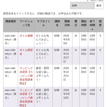
1
-
10
件 /
90
件
講習会名をクリックすると、詳細が確認でき、お申込みも可能です。
開催場所
ワークショ
サブタイト
講師
開催
曜
開始
終了
残
ップ名
ル
名
日時
日
時間
時間
席
▲
east side
ボトル基礎
ボトルを包
杉崎
2026
水
10時
12時
5
tokyo（東
んでみまし
年9月
30分
00分
京）
ょう！！
9日
east side
ボトル講習
ボトルを包
杉崎
2026
火
10時
12時
6
tokyo（東
会
んでみまし
年10
30分
00分
京）
ょう！！
月27
日
east side
ラッピング
練習・質問
杉崎
2026
水
10時
12時
4
tokyo（東
自習室【ラ
を繰り返し
年10
30分
30分
京）
ッピング講
上手くなろ
月21
習会受講者
う！
日
限定】
east side
ラッピング
練習・質問
杉崎
2026
金
10時
12時
4
tokyo（東
自習室【ラ
を繰り返し
年9月
30分
30分
京）
ッピング講
上手くなろ
18日
習会受講者
う！
限定】