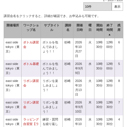
1
-
10
件 /
93
件
講習会名をクリックすると、詳細が確認でき、お申込みも可能です。
開催場所
ワークショ
サブタイト
講師
開催
曜
開始
終了
残
ップ名
ル
名
日時
日
時間
時間
席
▲
east side
ボトル講習
ボトルを包
杉崎
2026
火
10時
12時
6
tokyo（東
会
んでみまし
年10
30分
00分
京）
ょう！！
月27
日
east side
ボトル基礎
ボトルを包
杉崎
2026
水
10時
12時
5
tokyo（東
んでみまし
年9月
30分
00分
京）
ょう！！
9日
east side
リボン講習
リボンを楽
杉崎
2026
火
10時
12時
8
tokyo（東
会
しみましょ
年10
30分
30分
京）
う！
月13
日
east side
リボン講習
リボンを楽
杉崎
2026
木
10時
12時
7
tokyo（東
会
しみましょ
年9月
30分
30分
京）
う！
10日
east side
ラッピング
練習・質問
杉崎
2026
水
10時
12時
4
tokyo（東
自習室【ラ
を繰り返し
年10
30分
30分