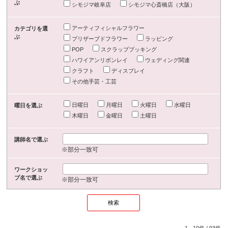
ぶ
シモジマ岐阜店
シモジマ心斎橋店（大阪）
アーティフィシャルフラワー
カテゴリを選
ぶ
プリザーブドフラワー
ラッピング
POP
スクラップブッキング
ハワイアンリボンレイ
ウェディング関連
クラフト
ディスプレイ
その他手芸・工芸
日曜日
月曜日
火曜日
水曜日
曜日を選ぶ
木曜日
金曜日
土曜日
講師名で選ぶ
※部分一致可
ワークショッ
プ名で選ぶ
※部分一致可