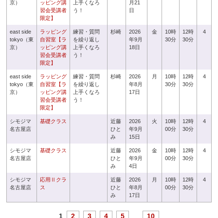
京）
ッピング講
上手くなろ
月21
習会受講者
う！
日
限定】
east side
ラッピング
練習・質問
杉崎
2026
金
10時
12時
4
tokyo（東
自習室【ラ
を繰り返し
年9月
30分
30分
京）
ッピング講
上手くなろ
18日
習会受講者
う！
限定】
east side
ラッピング
練習・質問
杉崎
2026
月
10時
12時
4
tokyo（東
自習室【ラ
を繰り返し
年8月
30分
30分
京）
ッピング講
上手くなろ
17日
習会受講者
う！
限定】
シモジマ
基礎クラス
近藤
2026
火
10時
12時
4
名古屋店
ひと
年9月
00分
30分
み
15日
シモジマ
基礎クラス
近藤
2026
金
10時
12時
4
名古屋店
ひと
年9月
00分
30分
み
4日
シモジマ
応用Ⅱクラ
近藤
2026
月
10時
12時
4
名古屋店
ス
ひと
年8月
00分
30分
み
17日
1
2
3
4
5
...
10