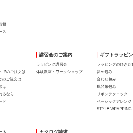
情報
ース
講習会のご案内
ギフトラッピ
ラッピング講習会
ラッピングのひきだ
トでのご注文は
体験教室・ワークショップ
斜め包み
Xでのご注文は
合わせ包み
談は
風呂敷包み
れるなら
リボンテクニック
ード
ベーシックアレンジ
STYLE WRAPPING
ート
カタログ請求