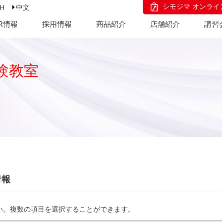
シモジマ オンライ
SH
中文
IR情報
採用情報
商品紹介
店舗紹介
講習
験教室
情報
い。複数の項目を選択することができます。