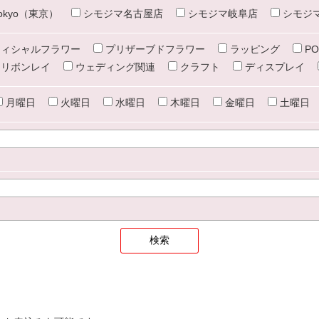
e tokyo（東京）
シモジマ名古屋店
シモジマ岐阜店
シモジ
ィシャルフラワー
プリザーブドフラワー
ラッピング
PO
リボンレイ
ウェディング関連
クラフト
ディスプレイ
月曜日
火曜日
水曜日
木曜日
金曜日
土曜日