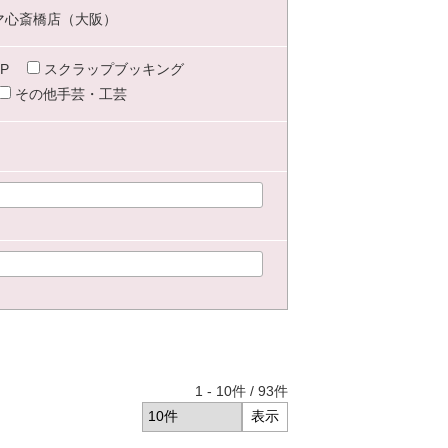
マ心斎橋店（大阪）
P
スクラップブッキング
その他手芸・工芸
1
-
10
件 /
93
件