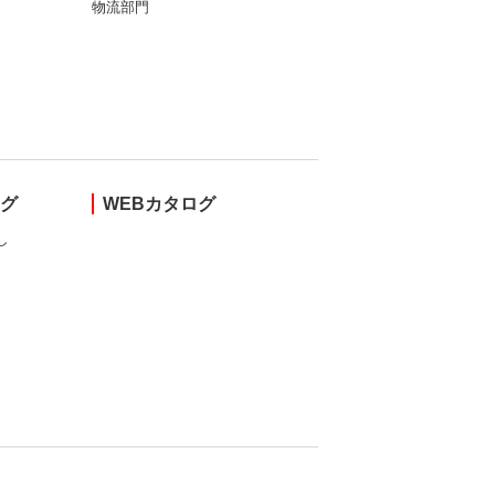
物流部門
ング
WEBカタログ
し