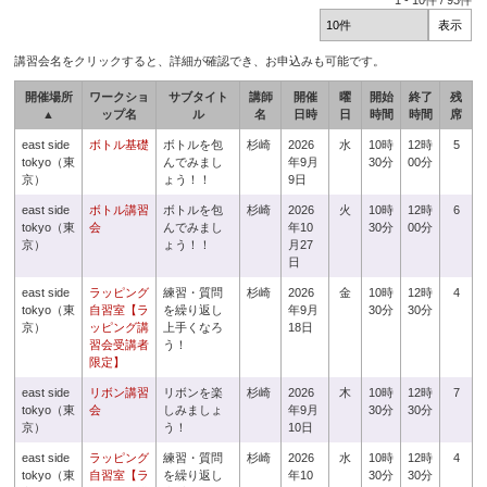
1
-
10
件 /
93
件
講習会名をクリックすると、詳細が確認でき、お申込みも可能です。
開催場所
ワークショ
サブタイト
講師
開催
曜
開始
終了
残
▲
ップ名
ル
名
日時
日
時間
時間
席
east side
ボトル基礎
ボトルを包
杉崎
2026
水
10時
12時
5
tokyo（東
んでみまし
年9月
30分
00分
京）
ょう！！
9日
east side
ボトル講習
ボトルを包
杉崎
2026
火
10時
12時
6
tokyo（東
会
んでみまし
年10
30分
00分
京）
ょう！！
月27
日
east side
ラッピング
練習・質問
杉崎
2026
金
10時
12時
4
tokyo（東
自習室【ラ
を繰り返し
年9月
30分
30分
京）
ッピング講
上手くなろ
18日
習会受講者
う！
限定】
east side
リボン講習
リボンを楽
杉崎
2026
木
10時
12時
7
tokyo（東
会
しみましょ
年9月
30分
30分
京）
う！
10日
east side
ラッピング
練習・質問
杉崎
2026
水
10時
12時
4
tokyo（東
自習室【ラ
を繰り返し
年10
30分
30分