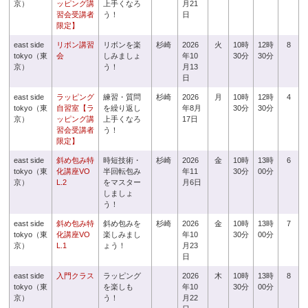
京）
ッピング講
上手くなろ
月21
習会受講者
う！
日
限定】
east side
リボン講習
リボンを楽
杉崎
2026
火
10時
12時
8
tokyo（東
会
しみましょ
年10
30分
30分
京）
う！
月13
日
east side
ラッピング
練習・質問
杉崎
2026
月
10時
12時
4
tokyo（東
自習室【ラ
を繰り返し
年8月
30分
30分
京）
ッピング講
上手くなろ
17日
習会受講者
う！
限定】
east side
斜め包み特
時短技術・
杉崎
2026
金
10時
13時
6
tokyo（東
化講座VO
半回転包み
年11
30分
00分
京）
L.2
をマスター
月6日
しましょ
う！
east side
斜め包み特
斜め包みを
杉崎
2026
金
10時
13時
7
tokyo（東
化講座VO
楽しみまし
年10
30分
00分
京）
L.1
ょう！
月23
日
east side
入門クラス
ラッピング
2026
木
10時
13時
8
tokyo（東
を楽しも
年10
30分
00分
京）
う！
月22