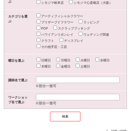
ぶ
シモジマ岐阜店
シモジマ心斎橋店（大阪）
アーティフィシャルフラワー
カテゴリを選
ぶ
プリザーブドフラワー
ラッピング
POP
スクラップブッキング
ハワイアンリボンレイ
ウェディング関連
クラフト
ディスプレイ
その他手芸・工芸
日曜日
月曜日
火曜日
水曜日
曜日を選ぶ
木曜日
金曜日
土曜日
講師名で選ぶ
※部分一致可
ワークショッ
プ名で選ぶ
※部分一致可