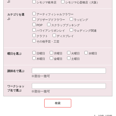
ぶ
シモジマ岐阜店
シモジマ心斎橋店（大阪）
アーティフィシャルフラワー
カテゴリを選
ぶ
プリザーブドフラワー
ラッピング
POP
スクラップブッキング
ハワイアンリボンレイ
ウェディング関連
クラフト
ディスプレイ
その他手芸・工芸
日曜日
月曜日
火曜日
水曜日
曜日を選ぶ
木曜日
金曜日
土曜日
講師名で選ぶ
※部分一致可
ワークショッ
プ名で選ぶ
※部分一致可