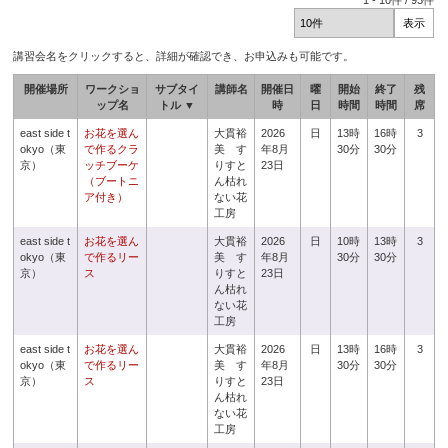
1
-
10
件 /
93
件
講習会名をクリックすると、詳細が確認でき、お申込みも可能です。
開催場所
ワークショ
サブタイ
講師名
開催日
曜
開始
終了
残
ップ名
トル ▼
時
日
時間
時間
席
east side t
お花を選ん
大貫裕
2026
日
13時
16時
3
okyo（東
で作るクラ
美 す
年8月
30分
30分
京）
ッチブーケ
りすと
23日
（ブートニ
ん枯れ
ア付き）
ない花
工房
east side t
お花を選ん
大貫裕
2026
日
10時
13時
3
okyo（東
で作るリー
美 す
年8月
30分
30分
京）
ス
りすと
23日
ん枯れ
ない花
工房
east side t
お花を選ん
大貫裕
2026
日
13時
16時
3
okyo（東
で作るリー
美 す
年8月
30分
30分
京）
ス
りすと
23日
ん枯れ
ない花
工房