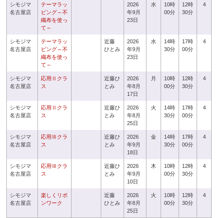
シモジマ
テーマラッ
2026
水
10時
12時
4
名古屋店
ピング～不
年9月
00分
30分
織布を使っ
23日
て～
シモジマ
テーマラッ
近藤
2026
水
14時
17時
4
名古屋店
ピング～不
ひとみ
年9月
30分
00分
織布を使っ
23日
て～
シモジマ
応用Ⅱクラ
近藤ひ
2026
月
10時
12時
4
名古屋店
ス
とみ
年8月
00分
30分
17日
シモジマ
応用Ⅱクラ
近藤ひ
2026
火
14時
17時
4
名古屋店
ス
とみ
年8月
30分
00分
25日
シモジマ
応用Ⅲクラ
近藤ひ
2026
金
14時
17時
4
名古屋店
ス
とみ
年9月
30分
00分
18日
シモジマ
応用Ⅲクラ
近藤ひ
2026
木
10時
12時
4
名古屋店
ス
とみ
年9月
00分
30分
10日
シモジマ
楽しくリボ
近藤
2026
火
10時
12時
4
名古屋店
ンワーク
ひとみ
年8月
00分
30分
25日