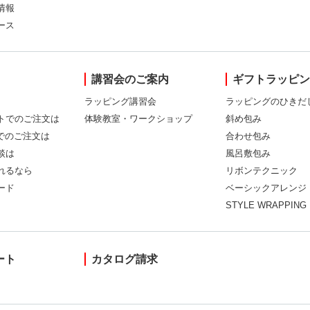
情報
ース
講習会のご案内
ギフトラッピ
ラッピング講習会
ラッピングのひきだ
トでのご注文は
体験教室・ワークショップ
斜め包み
Xでのご注文は
合わせ包み
談は
風呂敷包み
れるなら
リボンテクニック
ード
ベーシックアレンジ
STYLE WRAPPING
ート
カタログ請求