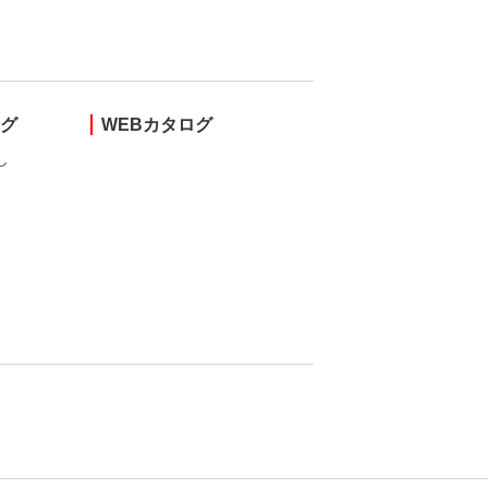
ング
WEBカタログ
し