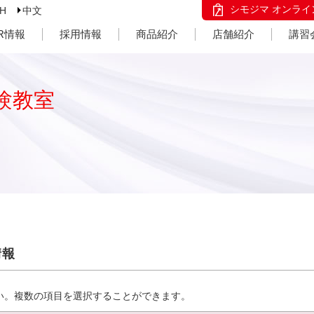
シモジマ オンライ
SH
中文
IR情報
採用情報
商品紹介
店舗紹介
講習
験教室
情報
い。複数の項目を選択することができます。