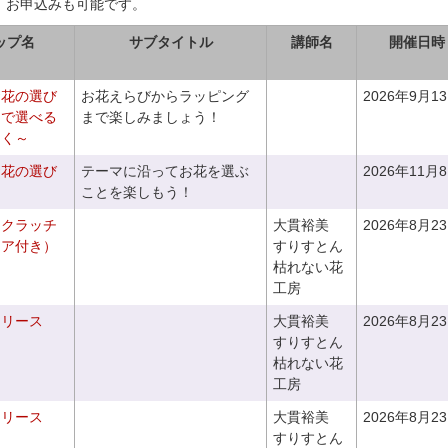
、お申込みも可能です。
ップ名
サブタイトル
講師名
開催日時
お花の選び
お花えらびからラッピング
2026年9月1
りで選べる
まで楽しみましょう！
つく～
お花の選び
テーマに沿ってお花を選ぶ
2026年11月
～
ことを楽しもう！
るクラッチ
大貫裕美
2026年8月2
ニア付き）
すりすとん
枯れない花
工房
るリース
大貫裕美
2026年8月2
すりすとん
枯れない花
工房
るリース
大貫裕美
2026年8月2
すりすとん