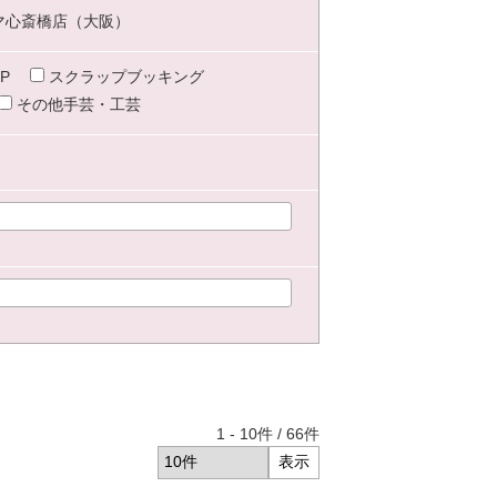
マ心斎橋店（大阪）
P
スクラップブッキング
その他手芸・工芸
1
-
10
件 /
66
件