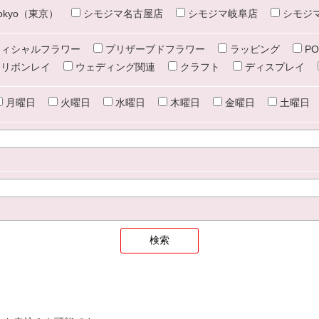
e tokyo（東京）
シモジマ名古屋店
シモジマ岐阜店
シモジ
ィシャルフラワー
プリザーブドフラワー
ラッピング
PO
リボンレイ
ウェディング関連
クラフト
ディスプレイ
月曜日
火曜日
水曜日
木曜日
金曜日
土曜日