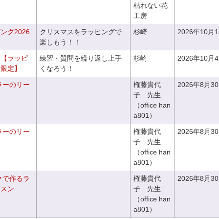
枯れない花
工房
グ2026
クリスマスをラッピングで
杉崎
2026年10月
楽しもう！！
室【ラッピ
練習・質問を繰り返し上手
杉崎
2026年10月
者限定】
くなろう！
ラーのリー
権藤貴代
2026年8月3
子 先生
（office han
a801）
ラーのリー
権藤貴代
2026年8月3
子 先生
（office han
a801）
クで作るラ
権藤貴代
2026年8月3
ッスン
子 先生
（office han
a801）