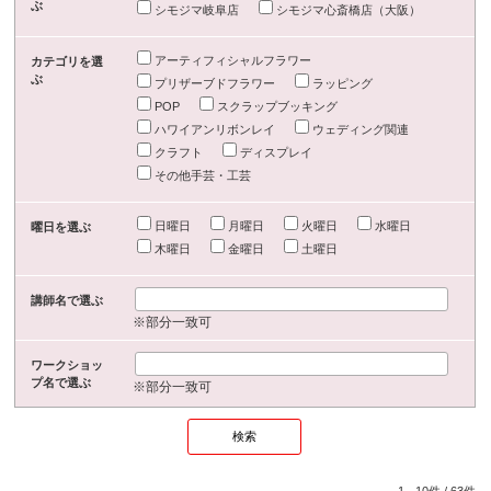
ぶ
シモジマ岐阜店
シモジマ心斎橋店（大阪）
アーティフィシャルフラワー
カテゴリを選
ぶ
プリザーブドフラワー
ラッピング
POP
スクラップブッキング
ハワイアンリボンレイ
ウェディング関連
クラフト
ディスプレイ
その他手芸・工芸
日曜日
月曜日
火曜日
水曜日
曜日を選ぶ
木曜日
金曜日
土曜日
講師名で選ぶ
※部分一致可
ワークショッ
プ名で選ぶ
※部分一致可