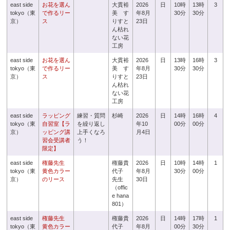
east side
お花を選ん
大貫裕
2026
日
10時
13時
3
tokyo（東
で作るリー
美 す
年8月
30分
30分
京）
ス
りすと
23日
ん枯れ
ない花
工房
east side
お花を選ん
大貫裕
2026
日
13時
16時
3
tokyo（東
で作るリー
美 す
年8月
30分
30分
京）
ス
りすと
23日
ん枯れ
ない花
工房
east side
ラッピング
練習・質問
杉崎
2026
日
14時
16時
4
tokyo（東
自習室【ラ
を繰り返し
年10
00分
00分
京）
ッピング講
上手くなろ
月4日
習会受講者
う！
限定】
east side
権藤先生
権藤貴
2026
日
10時
14時
1
tokyo（東
黄色カラー
代子
年8月
30分
00分
京）
のリース
先生
30日
（offic
e hana
801）
east side
権藤先生
権藤貴
2026
日
14時
17時
1
tokyo（東
黄色カラー
代子
年8月
00分
30分