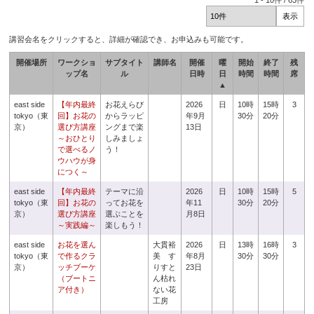
1
-
10
件 /
63
件
講習会名をクリックすると、詳細が確認でき、お申込みも可能です。
開催場所
ワークショ
サブタイト
講師名
開催
曜
開始
終了
残
ップ名
ル
日時
日
時間
時間
席
▲
east side
【年内最終
お花えらび
2026
日
10時
15時
3
tokyo（東
回】お花の
からラッピ
年9月
30分
20分
京）
選び方講座
ングまで楽
13日
～おひとり
しみましょ
で選べるノ
う！
ウハウが身
につく～
east side
【年内最終
テーマに沿
2026
日
10時
15時
5
tokyo（東
回】お花の
ってお花を
年11
30分
20分
京）
選び方講座
選ぶことを
月8日
～実践編～
楽しもう！
east side
お花を選ん
大貫裕
2026
日
13時
16時
3
tokyo（東
で作るクラ
美 す
年8月
30分
30分
京）
ッチブーケ
りすと
23日
（ブートニ
ん枯れ
ア付き）
ない花
工房