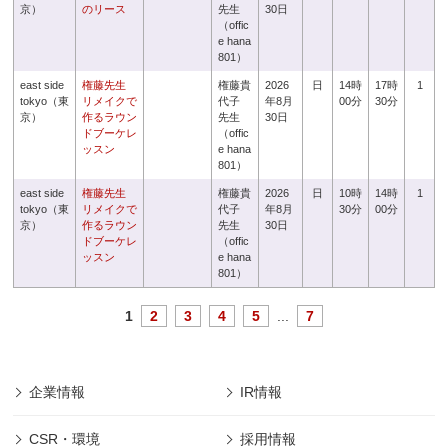
京）
のリース
先生
30日
（offic
e hana
801）
east side
権藤先生
権藤貴
2026
日
14時
17時
1
tokyo（東
リメイクで
代子
年8月
00分
30分
京）
作るラウン
先生
30日
ドブーケレ
（offic
ッスン
e hana
801）
east side
権藤先生
権藤貴
2026
日
10時
14時
1
tokyo（東
リメイクで
代子
年8月
30分
00分
京）
作るラウン
先生
30日
ドブーケレ
（offic
ッスン
e hana
801）
1
2
3
4
5
...
7
企業情報
IR情報
CSR・環境
採用情報