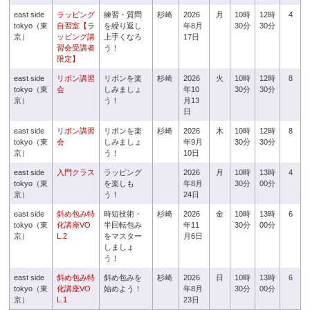
east side
ラッピング
練習・質問
杉崎
2026
月
10時
12時
4
tokyo（東
自習室【ラ
を繰り返し
年8月
30分
30分
京）
ッピング講
上手くなろ
17日
習会受講者
う！
限定】
east side
リボン講習
リボンを楽
杉崎
2026
火
10時
12時
8
tokyo（東
会
しみましょ
年10
30分
30分
京）
う！
月13
日
east side
リボン講習
リボンを楽
杉崎
2026
木
10時
12時
8
tokyo（東
会
しみましょ
年9月
30分
30分
京）
う！
10日
east side
入門クラス
ラッピング
2026
月
10時
13時
4
tokyo（東
を楽しも
年8月
30分
00分
京）
う！
24日
east side
斜め包み特
時短技術・
杉崎
2026
金
10時
13時
6
tokyo（東
化講座VO
半回転包み
年11
30分
00分
京）
L.2
をマスター
月6日
しましょ
う！
east side
斜め包み特
斜め包みを
杉崎
2026
日
10時
13時
6
tokyo（東
化講座VO
始めよう！
年8月
30分
00分
京）
L.1
23日