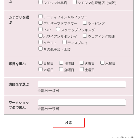
ぶ
シモジマ岐阜店
シモジマ心斎橋店（大阪）
アーティフィシャルフラワー
カテゴリを選
ぶ
プリザーブドフラワー
ラッピング
POP
スクラップブッキング
ハワイアンリボンレイ
ウェディング関連
クラフト
ディスプレイ
その他手芸・工芸
日曜日
月曜日
火曜日
水曜日
曜日を選ぶ
木曜日
金曜日
土曜日
講師名で選ぶ
※部分一致可
ワークショッ
プ名で選ぶ
※部分一致可