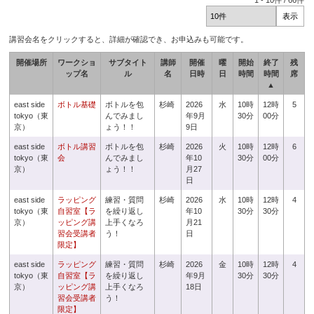
1
-
10
件 /
66
件
講習会名をクリックすると、詳細が確認でき、お申込みも可能です。
開催場所
ワークショ
サブタイト
講師
開催
曜
開始
終了
残
ップ名
ル
名
日時
日
時間
時間
席
▲
east side
ボトル基礎
ボトルを包
杉崎
2026
水
10時
12時
5
tokyo（東
んでみまし
年9月
30分
00分
京）
ょう！！
9日
east side
ボトル講習
ボトルを包
杉崎
2026
火
10時
12時
6
tokyo（東
会
んでみまし
年10
30分
00分
京）
ょう！！
月27
日
east side
ラッピング
練習・質問
杉崎
2026
水
10時
12時
4
tokyo（東
自習室【ラ
を繰り返し
年10
30分
30分
京）
ッピング講
上手くなろ
月21
習会受講者
う！
日
限定】
east side
ラッピング
練習・質問
杉崎
2026
金
10時
12時
4
tokyo（東
自習室【ラ
を繰り返し
年9月
30分
30分
京）
ッピング講
上手くなろ
18日
習会受講者
う！
限定】