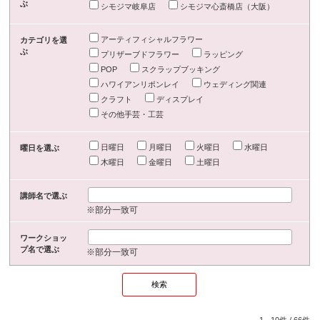
ぶ
シモジマ岐阜店
シモジマ心斎橋店（大阪）
アーティフィシャルフラワー
カテゴリを選
ぶ
プリザーブドフラワー
ラッピング
POP
スクラップブッキング
ハワイアンリボンレイ
ウェディング関連
クラフト
ディスプレイ
その他手芸・工芸
日曜日
月曜日
火曜日
水曜日
曜日を選ぶ
木曜日
金曜日
土曜日
講師名で選ぶ
※部分一致可
ワークショッ
プ名で選ぶ
※部分一致可