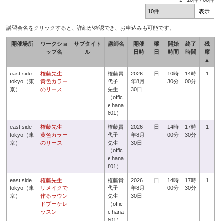
1
-
10
件 /
66
件
講習会名をクリックすると、詳細が確認でき、お申込みも可能です。
開催場所
ワークショ
サブタイト
講師名
開催
曜
開始
終了
残
ップ名
ル
日時
日
時間
時間
席
▲
east side
権藤先生
権藤貴
2026
日
10時
14時
1
tokyo（東
黄色カラー
代子
年8月
30分
00分
京）
のリース
先生
30日
（offic
e hana
801）
east side
権藤先生
権藤貴
2026
日
14時
17時
1
tokyo（東
黄色カラー
代子
年8月
00分
30分
京）
のリース
先生
30日
（offic
e hana
801）
east side
権藤先生
権藤貴
2026
日
14時
17時
1
tokyo（東
リメイクで
代子
年8月
00分
30分
京）
作るラウン
先生
30日
ドブーケレ
（offic
ッスン
e hana
801）