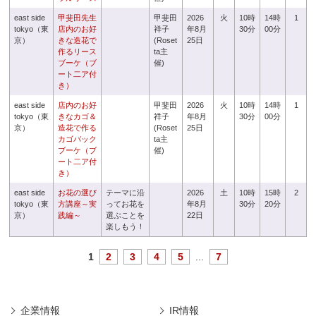
east side
甲斐田先生
甲斐田
2026
火
10時
14時
1
tokyo（東
店内のお好
祥子
年8月
30分
00分
京）
きな造花で
(Roset
25日
作るリース
ta主
ブーケ（ブ
催)
ート二ア付
き）
east side
店内のお好
甲斐田
2026
火
10時
14時
1
tokyo（東
きなカゴ＆
祥子
年8月
30分
00分
京）
造花で作る
(Roset
25日
カゴバック
ta主
ブーケ（ブ
催)
ート二ア付
き）
east side
お花の選び
テーマに沿
2026
土
10時
15時
2
tokyo（東
方講座～実
ってお花を
年8月
30分
20分
京）
践編～
選ぶことを
22日
楽しもう！
1
2
3
4
5
...
7
企業情報
IR情報