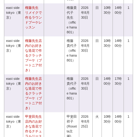
east side
権藤先生
権藤貴
2026
日
10時
14時
1
tokyo（東
リメイクで
代子
年8月
30分
00分
京）
作るラウン
先生
30日
ドブーケレ
（offic
ッスン
e hana
801）
east side
権藤先生店
権藤
2026
日
10時
14時
1
tokyo（東
内のお好き
貴代子
年8月
30分
00分
京）
な造花で作
（offic
30日
るクラッチ
e hana
ブーケ（ブ
801）
ートニア付
き）
east side
権藤先生店
権藤
2026
日
14時
17時
1
tokyo（東
内のお好き
貴代子
年8月
00分
30分
京）
な造花で作
（offic
30日
るクラッチ
e hana
ブーケ（ブ
801）
ートニア付
き）
east side
甲斐田先生
甲斐田
2026
火
10時
14時
1
tokyo（東
店内のお好
祥子
年8月
30分
00分
京）
きな造花で
(Roset
25日
作るナチュ
ta主
ラルリース
催)