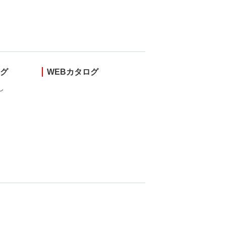
ング
WEBカタログ
し