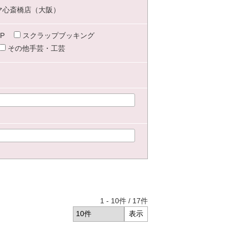
マ心斎橋店（大阪）
P
スクラップブッキング
その他手芸・工芸
1
-
10
件 /
17
件