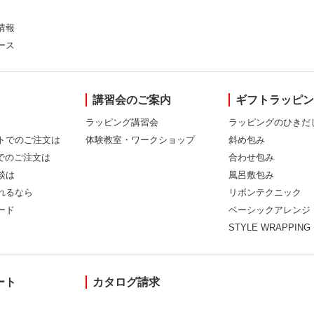
情報
ース
講習会のご案内
ギフトラッピ
ラッピング講習会
ラッピングのひきだ
トでのご注文は
体験教室・ワークショップ
斜め包み
Xでのご注文は
合わせ包み
談は
風呂敷包み
れるなら
リボンテクニック
ード
ベーシックアレンジ
STYLE WRAPPING
ート
カタログ請求