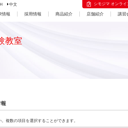
シモジマ オンライ
SH
中文
IR情報
採用情報
商品紹介
店舗紹介
講習
験教室
情報
い。複数の項目を選択することができます。