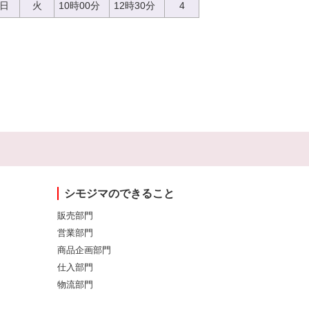
5日
火
10時00分
12時30分
4
シモジマのできること
販売部門
営業部門
商品企画部門
仕入部門
物流部門