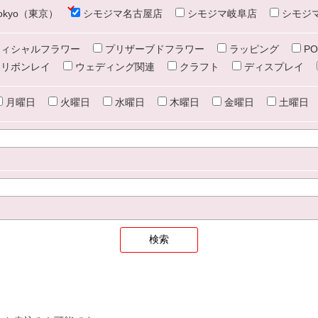
e tokyo（東京）
シモジマ名古屋店
シモジマ岐阜店
シモジ
ィシャルフラワー
プリザーブドフラワー
ラッピング
PO
リボンレイ
ウェディング関連
クラフト
ディスプレイ
月曜日
火曜日
水曜日
木曜日
金曜日
土曜日