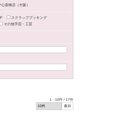
マ心斎橋店（大阪）
P
スクラップブッキング
その他手芸・工芸
1
-
10
件 /
17
件