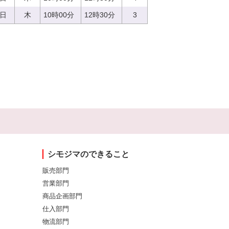
0日
木
10時00分
12時30分
3
シモジマのできること
販売部門
営業部門
商品企画部門
仕入部門
物流部門