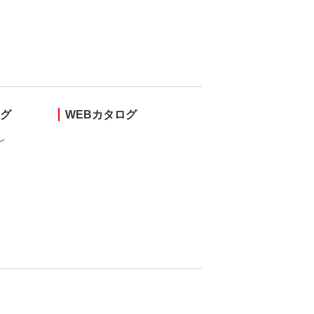
ング
WEBカタログ
し