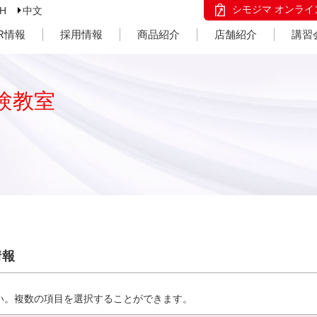
シモジマ オンライ
SH
中文
IR情報
採用情報
商品紹介
店舗紹介
講習
験教室
情報
い。複数の項目を選択することができます。