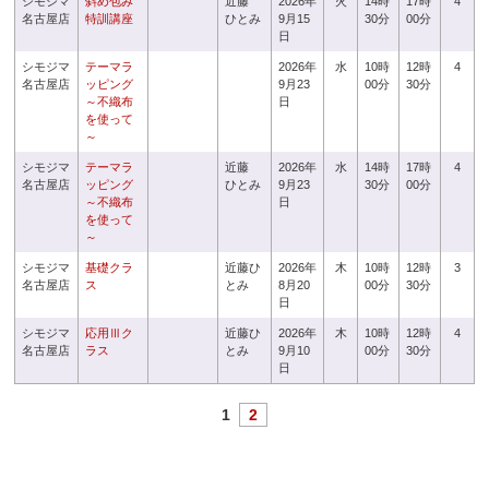
シモジマ
斜め包み
近藤
2026年
火
14時
17時
4
名古屋店
特訓講座
ひとみ
9月15
30分
00分
日
シモジマ
テーマラ
2026年
水
10時
12時
4
名古屋店
ッピング
9月23
00分
30分
～不織布
日
を使って
～
シモジマ
テーマラ
近藤
2026年
水
14時
17時
4
名古屋店
ッピング
ひとみ
9月23
30分
00分
～不織布
日
を使って
～
シモジマ
基礎クラ
近藤ひ
2026年
木
10時
12時
3
名古屋店
ス
とみ
8月20
00分
30分
日
シモジマ
応用Ⅲク
近藤ひ
2026年
木
10時
12時
4
名古屋店
ラス
とみ
9月10
00分
30分
日
1
2