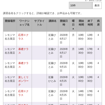
1
-
10
件 /
17
件
講習会名をクリックすると、詳細が確認でき、お申込みも可能です。
開催場所
ワークシ
サブタイ
講師名
開催日
曜
開始
終了
残
ョップ名
トル
時
日
時間
時間
席
▲
シモジマ
応用Ⅱク
近藤ひ
2026年
月
10時
12時
4
名古屋店
ラス
とみ
8月17
00分
30分
日
シモジマ
基礎クラ
近藤ひ
2026年
月
14時
17時
4
名古屋店
ス
とみ
8月17
30分
00分
日
シモジマ
基礎クラ
近藤ひ
2026年
火
10時
12時
4
名古屋店
ス
とみ
9月15
00分
30分
日
シモジマ
楽しくリ
近藤
2026年
火
10時
12時
4
名古屋店
ボンワー
ひとみ
8月25
00分
30分
ク
日
シモジマ
応用Ⅱク
近藤ひ
2026年
火
14時
17時
4
名古屋店
ラス
とみ
8月25
30分
00分
日