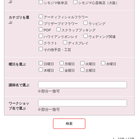
ぶ
シモジマ岐阜店
シモジマ心斎橋店（大阪）
アーティフィシャルフラワー
カテゴリを選
ぶ
プリザーブドフラワー
ラッピング
POP
スクラップブッキング
ハワイアンリボンレイ
ウェディング関連
クラフト
ディスプレイ
その他手芸・工芸
日曜日
月曜日
火曜日
水曜日
曜日を選ぶ
木曜日
金曜日
土曜日
講師名で選ぶ
※部分一致可
ワークショッ
プ名で選ぶ
※部分一致可