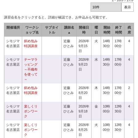
1
-
10
件 /
17
件
講習会名をクリックすると、詳細が確認でき、お申込みも可能です。
開催場所
ワークシ
サブタイ
講師名
開催日
曜
開始
終了
残
ョップ名
トル
▲
時
日
時間
時間
席
シモジマ
斜め包み
近藤
2026年
火
14時
17時
4
名古屋店
特訓講座
ひとみ
9月15
30分
00分
日
シモジマ
テーマラ
近藤
2026年
水
14時
17時
4
名古屋店
ッピング
ひとみ
9月23
30分
00分
～不織布
日
を使って
～
シモジマ
斜め包み
近藤
2026年
木
14時
17時
2
名古屋店
特訓講座
ひとみ
8月20
30分
00分
日
シモジマ
楽しくリ
近藤
2026年
金
10時
12時
4
名古屋店
ボンワー
ひとみ
9月18
00分
30分
ク
日
シモジマ
楽しくリ
近藤
2026年
火
10時
12時
4
名古屋店
ボンワー
ひとみ
8月25
00分
30分
ク
日