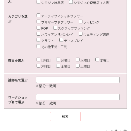
ぶ
シモジマ岐阜店
シモジマ心斎橋店（大阪）
アーティフィシャルフラワー
カテゴリを選
ぶ
プリザーブドフラワー
ラッピング
POP
スクラップブッキング
ハワイアンリボンレイ
ウェディング関連
クラフト
ディスプレイ
その他手芸・工芸
日曜日
月曜日
火曜日
水曜日
曜日を選ぶ
木曜日
金曜日
土曜日
講師名で選ぶ
※部分一致可
ワークショッ
プ名で選ぶ
※部分一致可