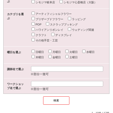
ぶ
シモジマ岐阜店
シモジマ心斎橋店（大阪）
アーティフィシャルフラワー
カテゴリを選
ぶ
プリザーブドフラワー
ラッピング
POP
スクラップブッキング
ハワイアンリボンレイ
ウェディング関連
クラフト
ディスプレイ
その他手芸・工芸
日曜日
月曜日
火曜日
水曜日
曜日を選ぶ
木曜日
金曜日
土曜日
講師名で選ぶ
※部分一致可
ワークショッ
プ名で選ぶ
※部分一致可