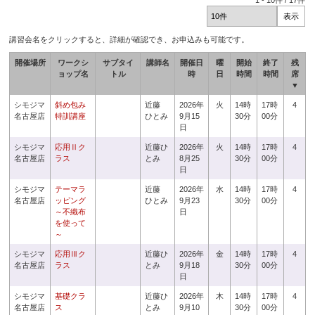
1
-
10
件 /
17
件
講習会名をクリックすると、詳細が確認でき、お申込みも可能です。
開催場所
ワークシ
サブタイ
講師名
開催日
曜
開始
終了
残
ョップ名
トル
時
日
時間
時間
席
▼
シモジマ
斜め包み
近藤
2026年
火
14時
17時
4
名古屋店
特訓講座
ひとみ
9月15
30分
00分
日
シモジマ
応用Ⅱク
近藤ひ
2026年
火
14時
17時
4
名古屋店
ラス
とみ
8月25
30分
00分
日
シモジマ
テーマラ
近藤
2026年
水
14時
17時
4
名古屋店
ッピング
ひとみ
9月23
30分
00分
～不織布
日
を使って
～
シモジマ
応用Ⅲク
近藤ひ
2026年
金
14時
17時
4
名古屋店
ラス
とみ
9月18
30分
00分
日
シモジマ
基礎クラ
近藤ひ
2026年
木
14時
17時
4
名古屋店
ス
とみ
9月10
30分
00分