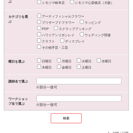
ぶ
シモジマ岐阜店
シモジマ心斎橋店（大阪）
アーティフィシャルフラワー
カテゴリを選
ぶ
プリザーブドフラワー
ラッピング
POP
スクラップブッキング
ハワイアンリボンレイ
ウェディング関連
クラフト
ディスプレイ
その他手芸・工芸
日曜日
月曜日
火曜日
水曜日
曜日を選ぶ
木曜日
金曜日
土曜日
講師名で選ぶ
※部分一致可
ワークショッ
プ名で選ぶ
※部分一致可