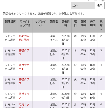
1
-
10
件 /
17
件
講習会名をクリックすると、詳細が確認でき、お申込みも可能です。
開催場所
ワークシ
サブタイ
講師名
開催日
曜
開始
終了
残
ョップ名
トル
時
日
時間
時間
席
▲
シモジマ
斜め包み
近藤
2026年
木
14時
17時
2
名古屋店
特訓講座
ひとみ
8月20
30分
00分
日
シモジマ
基礎クラ
近藤ひ
2026年
木
10時
12時
3
名古屋店
ス
とみ
8月20
00分
30分
日
シモジマ
基礎サポ
近藤ひ
2026年
金
10時
16時
4
名古屋店
ート
とみ
8月28
00分
00分
日
シモジマ
基礎クラ
近藤ひ
2026年
火
10時
12時
4
名古屋店
ス
とみ
9月15
00分
30分
日
シモジマ
基礎クラ
近藤ひ
2026年
金
10時
12時
4
名古屋店
ス
とみ
9月4日
00分
30分
シモジマ
応用Ⅱク
近藤ひ
2026年
月
10時
12時
4