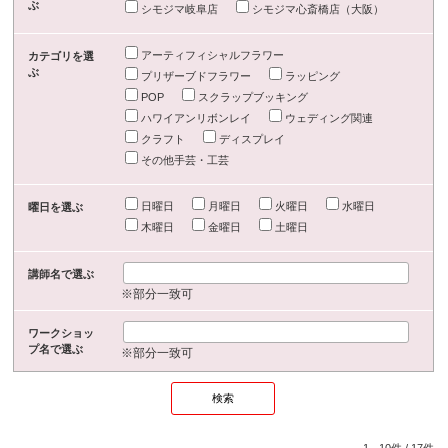
ぶ
シモジマ岐阜店
シモジマ心斎橋店（大阪）
アーティフィシャルフラワー
カテゴリを選
ぶ
プリザーブドフラワー
ラッピング
POP
スクラップブッキング
ハワイアンリボンレイ
ウェディング関連
クラフト
ディスプレイ
その他手芸・工芸
日曜日
月曜日
火曜日
水曜日
曜日を選ぶ
木曜日
金曜日
土曜日
講師名で選ぶ
※部分一致可
ワークショッ
プ名で選ぶ
※部分一致可