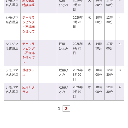
シモジマ
斜め包み
近藤
2026年
火
14時
17時
4
名古屋店
特訓講座
ひとみ
9月15
30分
00分
日
シモジマ
テーマラ
2026年
水
10時
12時
4
名古屋店
ッピング
9月23
00分
30分
～不織布
日
を使って
～
シモジマ
テーマラ
近藤
2026年
水
14時
17時
4
名古屋店
ッピング
ひとみ
9月23
30分
00分
～不織布
日
を使って
～
シモジマ
基礎クラ
近藤ひ
2026年
木
10時
12時
3
名古屋店
ス
とみ
8月20
00分
30分
日
シモジマ
応用Ⅲク
近藤ひ
2026年
木
10時
12時
4
名古屋店
ラス
とみ
9月10
00分
30分
日
1
2