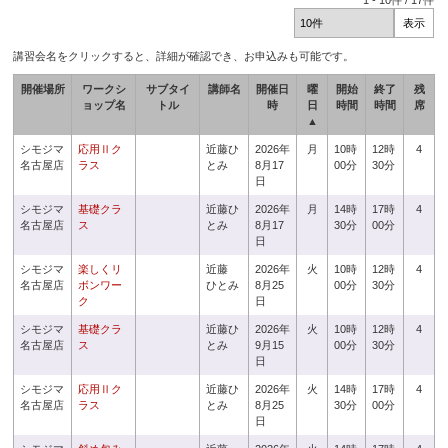
1
-
10
件 /
17
件
講習会名をクリックすると、詳細が確認でき、お申込みも可能です。
開催場所
ワークシ
サブタイ
講師名
開催日
曜
開始
終了
残
ョップ名
トル
時
日
時間
時間
席
▲
シモジマ
応用Ⅱク
近藤ひ
2026年
月
10時
12時
4
名古屋店
ラス
とみ
8月17
00分
30分
日
シモジマ
基礎クラ
近藤ひ
2026年
月
14時
17時
4
名古屋店
ス
とみ
8月17
30分
00分
日
シモジマ
楽しくリ
近藤
2026年
火
10時
12時
4
名古屋店
ボンワー
ひとみ
8月25
00分
30分
ク
日
シモジマ
基礎クラ
近藤ひ
2026年
火
10時
12時
4
名古屋店
ス
とみ
9月15
00分
30分
日
シモジマ
応用Ⅱク
近藤ひ
2026年
火
14時
17時
4
名古屋店
ラス
とみ
8月25
30分
00分
日