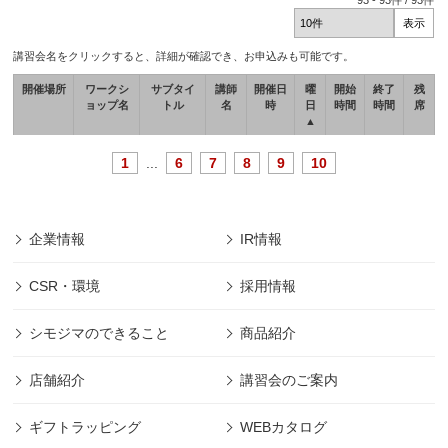
93
-
93
件 /
93
件
講習会名をクリックすると、詳細が確認でき、お申込みも可能です。
開催場所
ワークシ
サブタイ
講師
開催日
曜
開始
終了
残
ョップ名
トル
名
時
日
時間
時間
席
▲
1
...
6
7
8
9
10
企業情報
IR情報
CSR・環境
採用情報
シモジマのできること
商品紹介
店舗紹介
講習会のご案内
ギフトラッピング
WEBカタログ