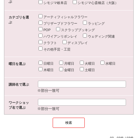
ぶ
シモジマ岐阜店
シモジマ心斎橋店（大阪）
アーティフィシャルフラワー
カテゴリを選
ぶ
プリザーブドフラワー
ラッピング
POP
スクラップブッキング
ハワイアンリボンレイ
ウェディング関連
クラフト
ディスプレイ
その他手芸・工芸
日曜日
月曜日
火曜日
水曜日
曜日を選ぶ
木曜日
金曜日
土曜日
講師名で選ぶ
※部分一致可
ワークショッ
プ名で選ぶ
※部分一致可