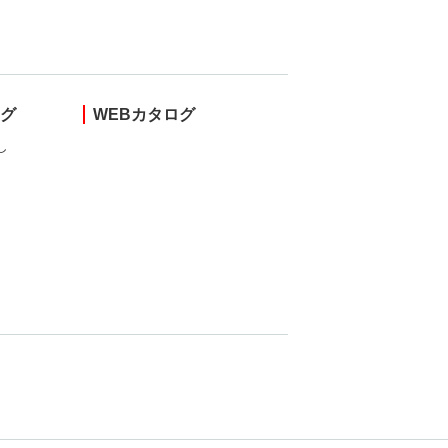
ング
WEBカタログ
し