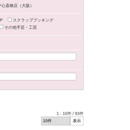
マ心斎橋店（大阪）
P
スクラップブッキング
その他手芸・工芸
1
-
10
件 /
93
件