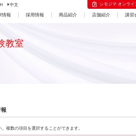
シモジマ オンライ
SH
中文
IR情報
採用情報
商品紹介
店舗紹介
講習
験教室
情報
い。複数の項目を選択することができます。