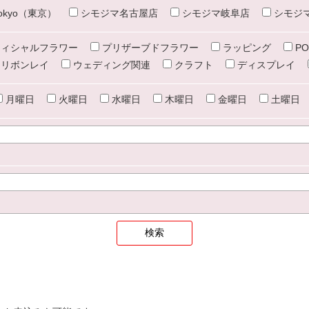
e tokyo（東京）
シモジマ名古屋店
シモジマ岐阜店
シモジ
ィシャルフラワー
プリザーブドフラワー
ラッピング
PO
リボンレイ
ウェディング関連
クラフト
ディスプレイ
月曜日
火曜日
水曜日
木曜日
金曜日
土曜日