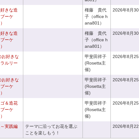
お好きな造
権藤 貴代
2026年8月3
チブーケ
子（office h
き）
ana801）
お好きな造
権藤 貴代
2026年8月3
チブーケ
子（office h
き）
ana801）
のお好きな
甲斐田祥子
2026年8月2
ュラルリー
(Rosetta主
催)
のお好きな
甲斐田祥子
2026年8月2
スブーケ
(Rosetta主
き）
催)
カゴ＆造花
甲斐田祥子
2026年8月2
クブーケ
(Rosetta主
き）
催)
座～実践編
テーマに沿ってお花を選ぶ
2026年8月2
ことを楽しもう！