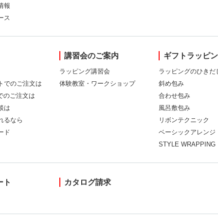
情報
ース
講習会のご案内
ギフトラッピ
ラッピング講習会
ラッピングのひきだ
トでのご注文は
体験教室・ワークショップ
斜め包み
Xでのご注文は
合わせ包み
談は
風呂敷包み
れるなら
リボンテクニック
ード
ベーシックアレンジ
STYLE WRAPPING
ート
カタログ請求