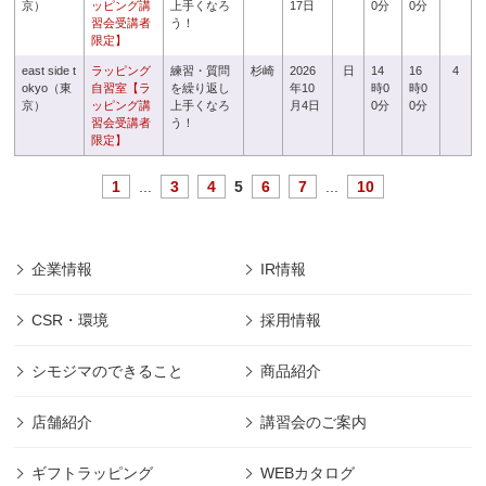
京）
ッピング講
上手くなろ
17日
0分
0分
習会受講者
う！
限定】
east side t
ラッピング
練習・質問
杉崎
2026
日
14
16
4
okyo（東
自習室【ラ
を繰り返し
年10
時0
時0
京）
ッピング講
上手くなろ
月4日
0分
0分
習会受講者
う！
限定】
1
...
3
4
5
6
7
...
10
企業情報
IR情報
CSR・環境
採用情報
シモジマのできること
商品紹介
店舗紹介
講習会のご案内
ギフトラッピング
WEBカタログ