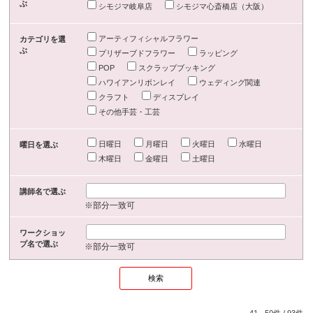
ぶ
シモジマ岐阜店
シモジマ心斎橋店（大阪）
アーティフィシャルフラワー
カテゴリを選
ぶ
プリザーブドフラワー
ラッピング
POP
スクラップブッキング
ハワイアンリボンレイ
ウェディング関連
クラフト
ディスプレイ
その他手芸・工芸
日曜日
月曜日
火曜日
水曜日
曜日を選ぶ
木曜日
金曜日
土曜日
講師名で選ぶ
※部分一致可
ワークショッ
プ名で選ぶ
※部分一致可