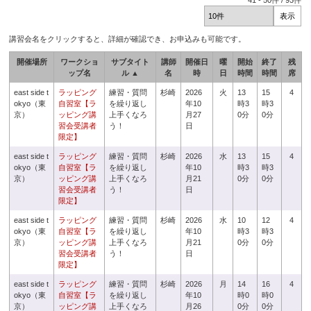
41
-
50
件 /
93
件
講習会名をクリックすると、詳細が確認でき、お申込みも可能です。
開催場所
ワークショ
サブタイト
講師
開催日
曜
開始
終了
残
ップ名
ル ▲
名
時
日
時間
時間
席
east side t
ラッピング
練習・質問
杉崎
2026
火
13
15
4
okyo（東
自習室【ラ
を繰り返し
年10
時3
時3
京）
ッピング講
上手くなろ
月27
0分
0分
習会受講者
う！
日
限定】
east side t
ラッピング
練習・質問
杉崎
2026
水
13
15
4
okyo（東
自習室【ラ
を繰り返し
年10
時3
時3
京）
ッピング講
上手くなろ
月21
0分
0分
習会受講者
う！
日
限定】
east side t
ラッピング
練習・質問
杉崎
2026
水
10
12
4
okyo（東
自習室【ラ
を繰り返し
年10
時3
時3
京）
ッピング講
上手くなろ
月21
0分
0分
習会受講者
う！
日
限定】
east side t
ラッピング
練習・質問
杉崎
2026
月
14
16
4
okyo（東
自習室【ラ
を繰り返し
年10
時0
時0
京）
ッピング講
上手くなろ
月26
0分
0分