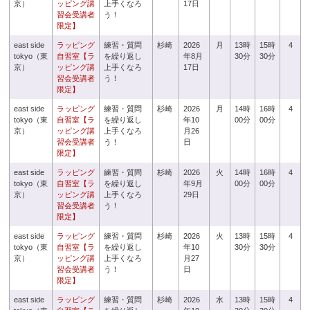
京）
ッピング講
上手くなろ
17日
習会受講者
う！
限定】
east side
ラッピング
練習・質問
杉崎
2026
月
13時
15時
4
tokyo（東
自習室【ラ
を繰り返し
年8月
30分
30分
京）
ッピング講
上手くなろ
17日
習会受講者
う！
限定】
east side
ラッピング
練習・質問
杉崎
2026
月
14時
16時
4
tokyo（東
自習室【ラ
を繰り返し
年10
00分
00分
京）
ッピング講
上手くなろ
月26
習会受講者
う！
日
限定】
east side
ラッピング
練習・質問
杉崎
2026
火
14時
16時
4
tokyo（東
自習室【ラ
を繰り返し
年9月
00分
00分
京）
ッピング講
上手くなろ
29日
習会受講者
う！
限定】
east side
ラッピング
練習・質問
杉崎
2026
火
13時
15時
4
tokyo（東
自習室【ラ
を繰り返し
年10
30分
30分
京）
ッピング講
上手くなろ
月27
習会受講者
う！
日
限定】
east side
ラッピング
練習・質問
杉崎
2026
水
13時
15時
4