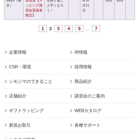
tokyo（東
自習室【ラ
を繰り返し
年10
30分
30分
京）
ッピング講
上手くなろ
月21
習会受講者
う！
日
限定】
1
2
3
4
5
...
7
企業情報
IR情報
CSR・環境
採用情報
シモジマのできること
商品紹介
店舗紹介
講習会のご案内
ギフトラッピング
WEBカタログ
新規お取引
各種サポート