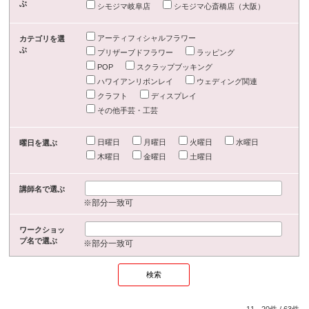
ぶ
シモジマ岐阜店
シモジマ心斎橋店（大阪）
アーティフィシャルフラワー
カテゴリを選
ぶ
プリザーブドフラワー
ラッピング
POP
スクラップブッキング
ハワイアンリボンレイ
ウェディング関連
クラフト
ディスプレイ
その他手芸・工芸
日曜日
月曜日
火曜日
水曜日
曜日を選ぶ
木曜日
金曜日
土曜日
講師名で選ぶ
※部分一致可
ワークショッ
プ名で選ぶ
※部分一致可