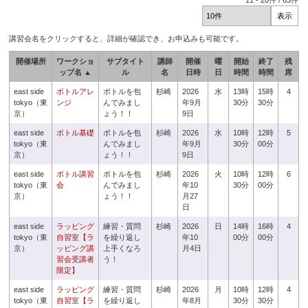
11
-
20
件 /
63
件
講習会名をクリックすると、詳細が確認でき、お申込みも可能です。
開催場所
ワークショ
サブタイト
講師
開催
曜
開始
終了
残
ップ名 ▲
ル
名
日時
日
時間
時間
席
east side
ボトルアレ
ボトルを包
杉崎
2026
水
13時
15時
4
tokyo（東
ンジ
んでみまし
年9月
30分
30分
京）
ょう！！
9日
east side
ボトル基礎
ボトルを包
杉崎
2026
水
10時
12時
5
tokyo（東
んでみまし
年9月
30分
00分
京）
ょう！！
9日
east side
ボトル講習
ボトルを包
杉崎
2026
火
10時
12時
6
tokyo（東
会
んでみまし
年10
30分
00分
京）
ょう！！
月27
日
east side
ラッピング
練習・質問
杉崎
2026
日
14時
16時
4
tokyo（東
自習室【ラ
を繰り返し
年10
00分
00分
京）
ッピング講
上手くなろ
月4日
習会受講者
う！
限定】
east side
ラッピング
練習・質問
杉崎
2026
月
10時
12時
4
tokyo（東
自習室【ラ
を繰り返し
年8月
30分
30分