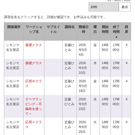
81
-
90
件 /
93
件
講習会名をクリックすると、詳細が確認でき、お申込みも可能です。
開催場所
ワークショ
サブタイ
講師名
開催日
曜
開始
終了
残
ップ名
トル
時
日
時間
時間
席
▲
シモジマ
基礎クラス
近藤ひ
2026
金
14時
17時
4
名古屋店
とみ
年9月
30分
00分
4日
シモジマ
基礎クラス
近藤ひ
2026
木
14時
17時
4
名古屋店
とみ
年9月
30分
00分
10日
シモジマ
応用Ⅲクラ
近藤ひ
2026
金
14時
17時
4
名古屋店
ス
とみ
年9月
30分
00分
18日
シモジマ
テーマラッ
近藤
2026
水
14時
17時
4
名古屋店
ピング～不
ひとみ
年9月
30分
00分
織布を使っ
23日
て～
シモジマ
応用Ⅱクラ
近藤ひ
2026
火
14時
17時
4
名古屋店
ス
とみ
年8月
30分
00分
25日