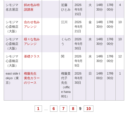
シモジマ
斜め包み特
近藤
2026
火
14時
17時
4
名古屋店
訓講座
ひとみ
年9月
30分
00分
15日
シモジマ
合わせ包み
江川
2026
金
14時
17時
10
心斎橋店
アレンジ
年8月
30分
00分
（大阪）
21日
シモジマ
様々な包み
くらの
2026
水
14時
17時
10
心斎橋店
アレンジ
う
年9月
30分
00分
（大阪）
30日
シモジマ
基礎クラス
関
2026
水
14時
17時
12
心斎橋店
年9月
30分
00分
（大阪）
9日
east side t
権藤先生
権藤貴
2026
日
14時
17時
1
okyo（東
黄色カラー
代子
年8月
00分
30分
京）
のリース
先生
30日
（offic
e hana
801）
1
...
6
7
8
9
10