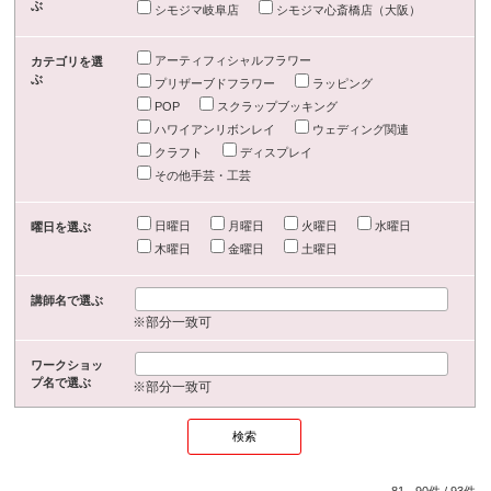
ぶ
シモジマ岐阜店
シモジマ心斎橋店（大阪）
アーティフィシャルフラワー
カテゴリを選
ぶ
プリザーブドフラワー
ラッピング
POP
スクラップブッキング
ハワイアンリボンレイ
ウェディング関連
クラフト
ディスプレイ
その他手芸・工芸
日曜日
月曜日
火曜日
水曜日
曜日を選ぶ
木曜日
金曜日
土曜日
講師名で選ぶ
※部分一致可
ワークショッ
プ名で選ぶ
※部分一致可