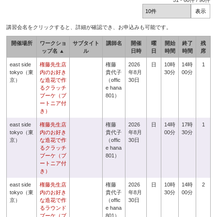
51
-
60
件 /
90
件
講習会名をクリックすると、詳細が確認でき、お申込みも可能です。
開催場所
ワークショ
サブタイト
講師名
開催
曜
開始
終了
残
ップ名 ▲
ル
日時
日
時間
時間
席
east side
権藤先生店
権藤
2026
日
10時
14時
1
tokyo（東
内のお好き
貴代子
年8月
30分
00分
京）
な造花で作
（offic
30日
るクラッチ
e hana
ブーケ（ブ
801）
ートニア付
き）
east side
権藤先生店
権藤
2026
日
14時
17時
1
tokyo（東
内のお好き
貴代子
年8月
00分
30分
京）
な造花で作
（offic
30日
るクラッチ
e hana
ブーケ（ブ
801）
ートニア付
き）
east side
権藤先生店
権藤
2026
日
10時
14時
2
tokyo（東
内のお好き
貴代子
年8月
30分
00分
京）
な造花で作
（offic
30日
るラウンド
e hana
ブーケ（ブ
801）