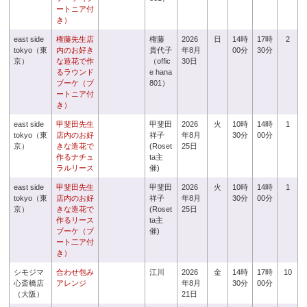
ートニア付
き）
east side
権藤先生店
権藤
2026
日
14時
17時
2
tokyo（東
内のお好き
貴代子
年8月
00分
30分
京）
な造花で作
（offic
30日
るラウンド
e hana
ブーケ（ブ
801）
ートニア付
き）
east side
甲斐田先生
甲斐田
2026
火
10時
14時
1
tokyo（東
店内のお好
祥子
年8月
30分
00分
京）
きな造花で
(Roset
25日
作るナチュ
ta主
ラルリース
催)
east side
甲斐田先生
甲斐田
2026
火
10時
14時
1
tokyo（東
店内のお好
祥子
年8月
30分
00分
京）
きな造花で
(Roset
25日
作るリース
ta主
ブーケ（ブ
催)
ート二ア付
き）
シモジマ
合わせ包み
江川
2026
金
14時
17時
10
心斎橋店
アレンジ
年8月
30分
00分
（大阪）
21日