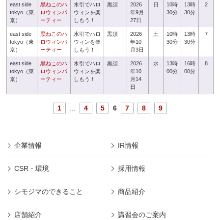
east side
黒ねこのハ
水引でハロ
黒須
2026
日
10時
13時
2
tokyo（東
ロウィンパ
ウィンを楽
年9月
30分
30分
京）
ーティー
しもう！
27日
east side
黒ねこのハ
水引でハロ
黒須
2026
土
10時
13時
7
tokyo（東
ロウィンパ
ウィンを楽
年10
30分
30分
京）
ーティー
しもう！
月3日
east side
黒ねこのハ
水引でハロ
黒須
2026
水
13時
16時
8
tokyo（東
ロウィンパ
ウィンを楽
年10
00分
00分
京）
ーティー
しもう！
月14
日
1
...
4
5
6
7
8
9
企業情報
IR情報
CSR・環境
採用情報
シモジマのできること
商品紹介
店舗紹介
講習会のご案内