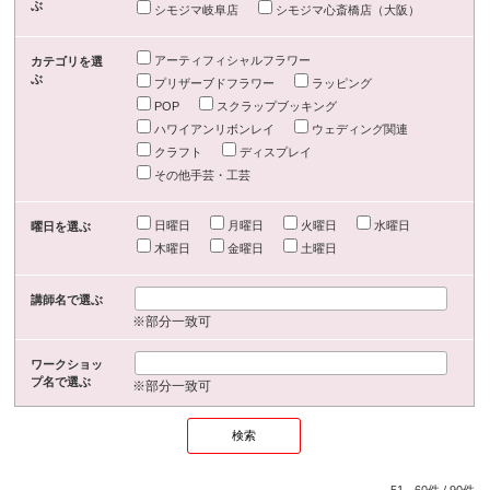
ぶ
シモジマ岐阜店
シモジマ心斎橋店（大阪）
アーティフィシャルフラワー
カテゴリを選
ぶ
プリザーブドフラワー
ラッピング
POP
スクラップブッキング
ハワイアンリボンレイ
ウェディング関連
クラフト
ディスプレイ
その他手芸・工芸
日曜日
月曜日
火曜日
水曜日
曜日を選ぶ
木曜日
金曜日
土曜日
講師名で選ぶ
※部分一致可
ワークショッ
プ名で選ぶ
※部分一致可