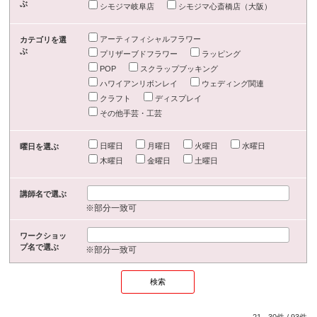
ぶ
シモジマ岐阜店
シモジマ心斎橋店（大阪）
アーティフィシャルフラワー
カテゴリを選
ぶ
プリザーブドフラワー
ラッピング
POP
スクラップブッキング
ハワイアンリボンレイ
ウェディング関連
クラフト
ディスプレイ
その他手芸・工芸
日曜日
月曜日
火曜日
水曜日
曜日を選ぶ
木曜日
金曜日
土曜日
講師名で選ぶ
※部分一致可
ワークショッ
プ名で選ぶ
※部分一致可