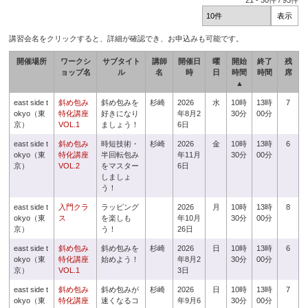
21
-
30
件 /
93
件
講習会名をクリックすると、詳細が確認でき、お申込みも可能です。
開催場所
ワークシ
サブタイト
講師
開催日
曜
開始
終了
残
ョップ名
ル
名
時
日
時間
時間
席
▲
east side t
斜め包み
斜め包みを
杉崎
2026
水
10時
13時
7
okyo（東
特化講座
好きになり
年8月2
30分
00分
京）
VOL.1
ましょう！
6日
east side t
斜め包み
時短技術・
杉崎
2026
金
10時
13時
6
okyo（東
特化講座
半回転包み
年11月
30分
00分
京）
VOL.2
をマスター
6日
しましょ
う！
east side t
入門クラ
ラッピング
2026
月
10時
13時
8
okyo（東
ス
を楽しも
年10月
30分
00分
京）
う！
26日
east side t
斜め包み
斜め包みを
杉崎
2026
日
10時
13時
6
okyo（東
特化講座
始めよう！
年8月2
30分
00分
京）
VOL.1
3日
east side t
斜め包み
斜め包みが
杉崎
2026
日
10時
13時
7
okyo（東
特化講座
速くなるコ
年9月6
30分
00分