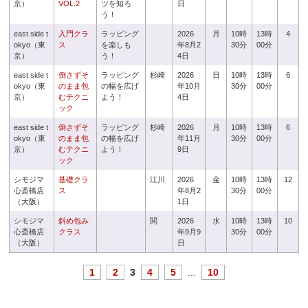
京）
VOL.2
ツを知ろ
日
う！
east side t
入門クラ
ラッピング
2026
月
10時
13時
4
okyo（東
ス
を楽しも
年8月2
30分
00分
京）
う！
4日
east side t
倒さずそ
ラッピング
杉崎
2026
日
10時
13時
6
okyo（東
のまま包
の幅を広げ
年10月
30分
00分
京）
むテクニ
よう！
4日
ック
east side t
倒さずそ
ラッピング
杉崎
2026
月
10時
13時
6
okyo（東
のまま包
の幅を広げ
年11月
30分
00分
京）
むテクニ
よう！
9日
ック
シモジマ
基礎クラ
江川
2026
金
10時
13時
12
心斎橋店
ス
年8月2
30分
00分
（大阪）
1日
シモジマ
斜め包み
関
2026
水
10時
13時
10
心斎橋店
クラス
年9月9
30分
00分
（大阪）
日
1
2
3
4
5
...
10