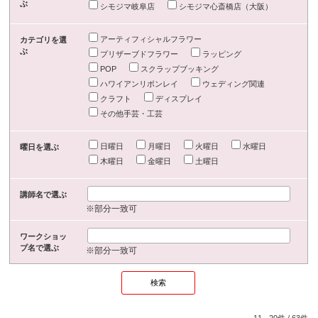
ぶ
シモジマ岐阜店
シモジマ心斎橋店（大阪）
アーティフィシャルフラワー
カテゴリを選
ぶ
プリザーブドフラワー
ラッピング
POP
スクラップブッキング
ハワイアンリボンレイ
ウェディング関連
クラフト
ディスプレイ
その他手芸・工芸
日曜日
月曜日
火曜日
水曜日
曜日を選ぶ
木曜日
金曜日
土曜日
講師名で選ぶ
※部分一致可
ワークショッ
プ名で選ぶ
※部分一致可