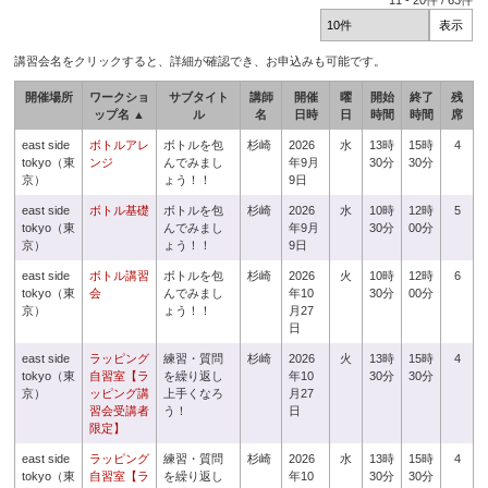
11
-
20
件 /
63
件
講習会名をクリックすると、詳細が確認でき、お申込みも可能です。
開催場所
ワークショ
サブタイト
講師
開催
曜
開始
終了
残
ップ名 ▲
ル
名
日時
日
時間
時間
席
east side
ボトルアレ
ボトルを包
杉崎
2026
水
13時
15時
4
tokyo（東
ンジ
んでみまし
年9月
30分
30分
京）
ょう！！
9日
east side
ボトル基礎
ボトルを包
杉崎
2026
水
10時
12時
5
tokyo（東
んでみまし
年9月
30分
00分
京）
ょう！！
9日
east side
ボトル講習
ボトルを包
杉崎
2026
火
10時
12時
6
tokyo（東
会
んでみまし
年10
30分
00分
京）
ょう！！
月27
日
east side
ラッピング
練習・質問
杉崎
2026
火
13時
15時
4
tokyo（東
自習室【ラ
を繰り返し
年10
30分
30分
京）
ッピング講
上手くなろ
月27
習会受講者
う！
日
限定】
east side
ラッピング
練習・質問
杉崎
2026
水
13時
15時
4
tokyo（東
自習室【ラ
を繰り返し
年10
30分
30分