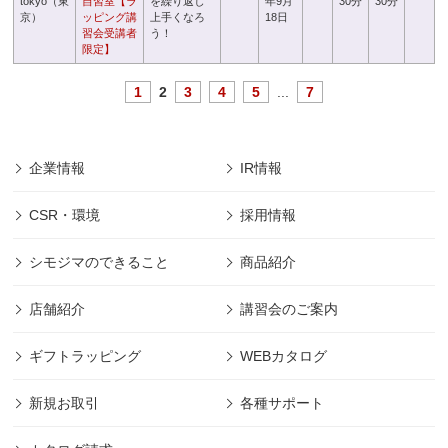
tokyo（東
自習室【ラ
を繰り返し
年9月
30分
30分
京）
ッピング講
上手くなろ
18日
習会受講者
う！
限定】
1
2
3
4
5
...
7
企業情報
IR情報
CSR・環境
採用情報
シモジマのできること
商品紹介
店舗紹介
講習会のご案内
ギフトラッピング
WEBカタログ
新規お取引
各種サポート