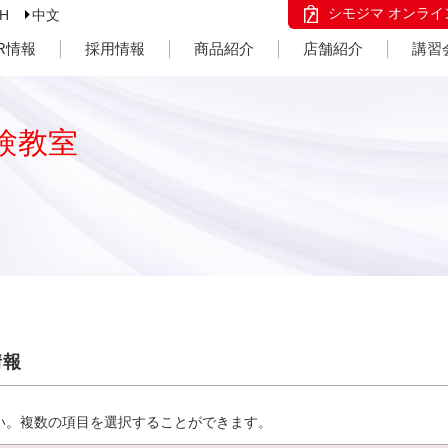
シモジマ オンライ
SH
中文
IR情報
採用情報
商品紹介
店舗紹介
講習
験教室
情報
い。複数の項目を選択することができます。