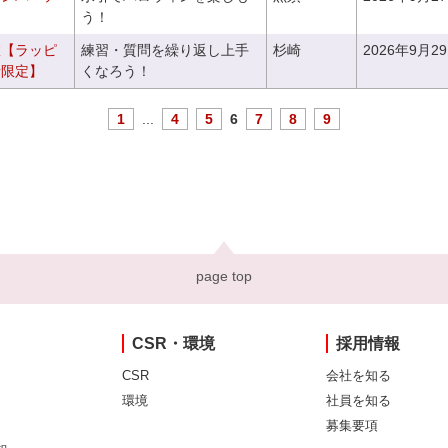
う！
室【ラッピ
練習・質問を繰り返し上手
杉崎
2026年9月2
者限定】
くなろう！
1
...
4
5
6
7
8
9
page top
CSR・環境
採用情報
CSR
会社を知る
環境
社員を知る
募集要項