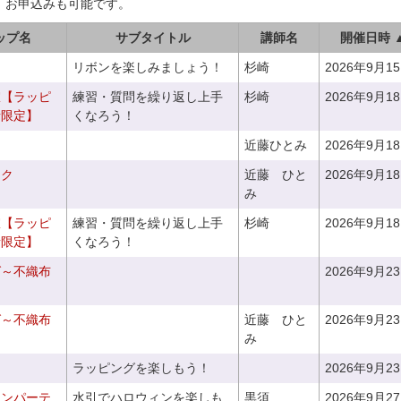
、お申込みも可能です。
ップ名
サブタイトル
講師名
開催日時 
リボンを楽しみましょう！
杉崎
2026年9月1
室【ラッピ
練習・質問を繰り返し上手
杉崎
2026年9月1
者限定】
くなろう！
近藤ひとみ
2026年9月1
ーク
近藤 ひと
2026年9月1
み
室【ラッピ
練習・質問を繰り返し上手
杉崎
2026年9月1
者限定】
くなろう！
グ～不織布
2026年9月2
グ～不織布
近藤 ひと
2026年9月2
み
ラッピングを楽しもう！
2026年9月2
ィンパーテ
水引でハロウィンを楽しも
黒須
2026年9月2