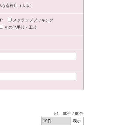
マ心斎橋店（大阪）
P
スクラップブッキング
その他手芸・工芸
51
-
60
件 /
90
件