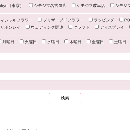
e tokyo（東京）
シモジマ名古屋店
シモジマ岐阜店
シモジ
ィシャルフラワー
プリザーブドフラワー
ラッピング
PO
リボンレイ
ウェディング関連
クラフト
ディスプレイ
月曜日
火曜日
水曜日
木曜日
金曜日
土曜日