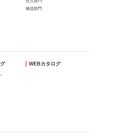
仕入部門
物流部門
ング
WEBカタログ
し