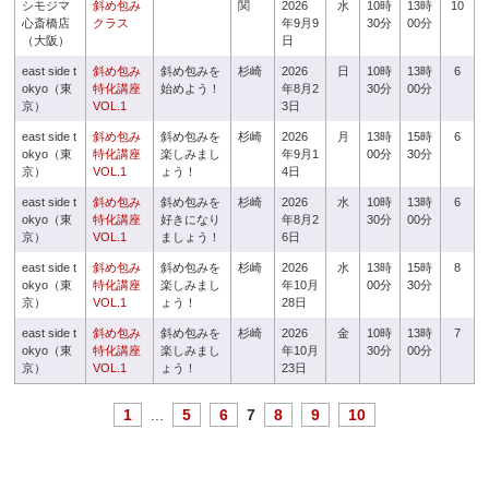
シモジマ
斜め包み
関
2026
水
10時
13時
10
心斎橋店
クラス
年9月9
30分
00分
（大阪）
日
east side t
斜め包み
斜め包みを
杉崎
2026
日
10時
13時
6
okyo（東
特化講座
始めよう！
年8月2
30分
00分
京）
VOL.1
3日
east side t
斜め包み
斜め包みを
杉崎
2026
月
13時
15時
6
okyo（東
特化講座
楽しみまし
年9月1
00分
30分
京）
VOL.1
ょう！
4日
east side t
斜め包み
斜め包みを
杉崎
2026
水
10時
13時
6
okyo（東
特化講座
好きになり
年8月2
30分
00分
京）
VOL.1
ましょう！
6日
east side t
斜め包み
斜め包みを
杉崎
2026
水
13時
15時
8
okyo（東
特化講座
楽しみまし
年10月
00分
30分
京）
VOL.1
ょう！
28日
east side t
斜め包み
斜め包みを
杉崎
2026
金
10時
13時
7
okyo（東
特化講座
楽しみまし
年10月
30分
00分
京）
VOL.1
ょう！
23日
1
...
5
6
7
8
9
10