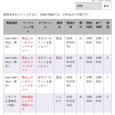
61
-
70
件 /
93
件
講習会名をクリックすると、詳細が確認でき、お申込みも可能です。
開催場所
ワークシ
サブタイト
講師
開催日
曜
開始
終了
残
ョップ名
ル
名
時
日
時間
時間
席
▲
east side t
黒ねこの
水引でハロ
黒須
2026
日
10時
13時
2
okyo（東
ハロウィ
ウィンを楽
年9月2
30分
30分
京）
ンパーテ
しもう！
7日
ィー
east side t
黒ねこの
水引でハロ
黒須
2026
水
13時
16時
8
okyo（東
ハロウィ
ウィンを楽
年10月
00分
00分
京）
ンパーテ
しもう！
14日
ィー
east side t
黒ねこの
水引でハロ
黒須
2026
土
10時
13時
7
okyo（東
ハロウィ
ウィンを楽
年10月
30分
30分
京）
ンパーテ
しもう！
3日
ィー
シモジマ
斜め包み
くら
2026
水
10時
16時
6
心斎橋店
じっくり
のう
年10月
30分
00分
（大阪）
特訓コー
14日
ス