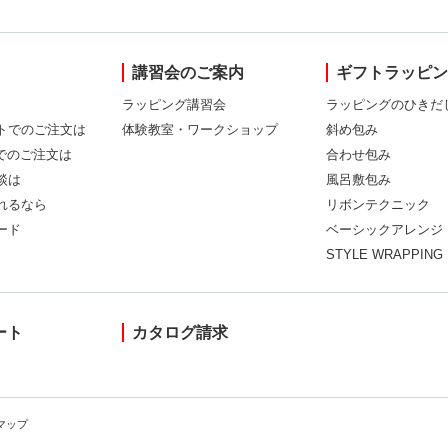
講習会のご案内
ギフトラッピ
ラッピング講習会
ラッピングのひきだ
トでのご注文は
体験教室・ワークショップ
斜め包み
Xでのご注文は
合わせ包み
談は
風呂敷包み
れるなら
リボンテクニック
ード
ベーシックアレンジ
STYLE WRAPPING
ート
カタログ請求
マップ