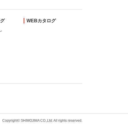
ング
WEBカタログ
し
Copyright© SHIMOJIMA CO.,Ltd. All rights
reserved.