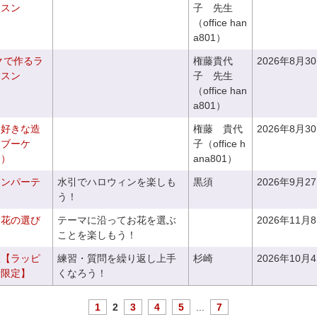
ッスン
子 先生
（office han
a801）
クで作るラ
権藤貴代
2026年8月3
ッスン
子 先生
（office han
a801）
お好きな造
権藤 貴代
2026年8月3
チブーケ
子（office h
き）
ana801）
ィンパーテ
水引でハロウィンを楽しも
黒須
2026年9月2
う！
お花の選び
テーマに沿ってお花を選ぶ
2026年11月
～
ことを楽しもう！
室【ラッピ
練習・質問を繰り返し上手
杉崎
2026年10月
者限定】
くなろう！
1
2
3
4
5
...
7