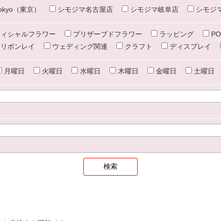
e tokyo（東京）
シモジマ名古屋店
シモジマ岐阜店
シモジ
ィシャルフラワー
プリザーブドフラワー
ラッピング
PO
リボンレイ
ウェディング関連
クラフト
ディスプレイ
月曜日
火曜日
水曜日
木曜日
金曜日
土曜日