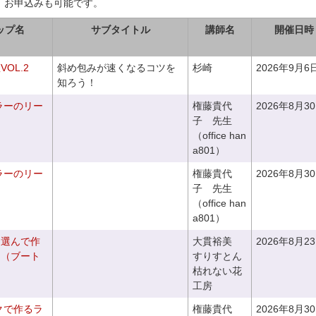
、お申込みも可能です。
ップ名
サブタイトル
講師名
開催日時
OL.2
斜め包みが速くなるコツを
杉崎
2026年9月6
知ろう！
ラーのリー
権藤貴代
2026年8月3
子 先生
（office han
a801）
ラーのリー
権藤貴代
2026年8月3
子 先生
（office han
a801）
を選んで作
大貫裕美
2026年8月2
ケ（ブート
すりすとん
枯れない花
工房
クで作るラ
権藤貴代
2026年8月3