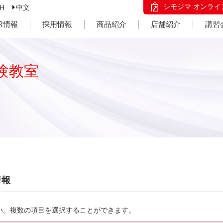
シモジマ オンライ
SH
中文
IR情報
採用情報
商品紹介
店舗紹介
講習
験教室
情報
い。複数の項目を選択することができます。