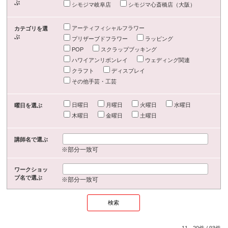
ぶ
シモジマ岐阜店
シモジマ心斎橋店（大阪）
アーティフィシャルフラワー
カテゴリを選
ぶ
プリザーブドフラワー
ラッピング
POP
スクラップブッキング
ハワイアンリボンレイ
ウェディング関連
クラフト
ディスプレイ
その他手芸・工芸
日曜日
月曜日
火曜日
水曜日
曜日を選ぶ
木曜日
金曜日
土曜日
講師名で選ぶ
※部分一致可
ワークショッ
プ名で選ぶ
※部分一致可