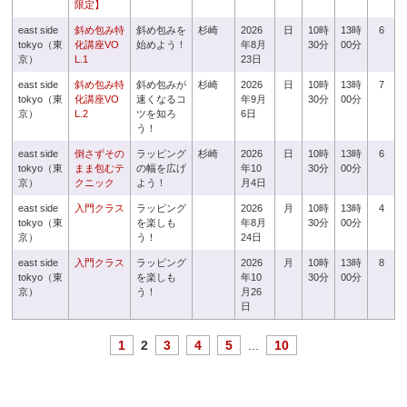
限定】
east side
斜め包み特
斜め包みを
杉崎
2026
日
10時
13時
6
tokyo（東
化講座VO
始めよう！
年8月
30分
00分
京）
L.1
23日
east side
斜め包み特
斜め包みが
杉崎
2026
日
10時
13時
7
tokyo（東
化講座VO
速くなるコ
年9月
30分
00分
京）
L.2
ツを知ろ
6日
う！
east side
倒さずその
ラッピング
杉崎
2026
日
10時
13時
6
tokyo（東
まま包むテ
の幅を広げ
年10
30分
00分
京）
クニック
よう！
月4日
east side
入門クラス
ラッピング
2026
月
10時
13時
4
tokyo（東
を楽しも
年8月
30分
00分
京）
う！
24日
east side
入門クラス
ラッピング
2026
月
10時
13時
8
tokyo（東
を楽しも
年10
30分
00分
京）
う！
月26
日
1
2
3
4
5
...
10