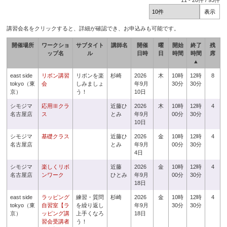
11
-
20
件 /
93
件
講習会名をクリックすると、詳細が確認でき、お申込みも可能です。
開催場所
ワークショ
サブタイト
講師名
開催
曜
開始
終了
残
ップ名
ル
日時
日
時間
時間
席
▲
east side
リボン講習
リボンを楽
杉崎
2026
木
10時
12時
8
tokyo（東
会
しみましょ
年9月
30分
30分
京）
う！
10日
シモジマ
応用Ⅲクラ
近藤ひ
2026
木
10時
12時
4
名古屋店
ス
とみ
年9月
00分
30分
10日
シモジマ
基礎クラス
近藤ひ
2026
金
10時
12時
4
名古屋店
とみ
年9月
00分
30分
4日
シモジマ
楽しくリボ
近藤
2026
金
10時
12時
4
名古屋店
ンワーク
ひとみ
年9月
00分
30分
18日
east side
ラッピング
練習・質問
杉崎
2026
金
10時
12時
4
tokyo（東
自習室【ラ
を繰り返し
年9月
30分
30分
京）
ッピング講
上手くなろ
18日
習会受講者
う！