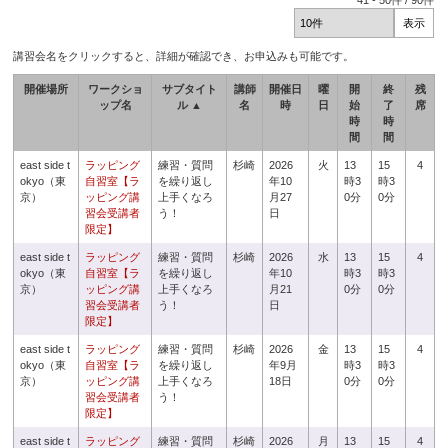
41
-
50
件 /
90
件
講習会名をクリックすると、詳細が確認でき、お申込みも可能です。
開催場所
ワークショ
サブタイト
講師
開催日
曜
開
終
残
ップ名
ル ▲
名
時
日
始
了
席
時
時
間
間
east side t
ラッピング
練習・質問
杉崎
2026
火
13
15
4
okyo（東
自習室【ラ
を繰り返し
年10
時3
時3
京）
ッピング講
上手くなろ
月27
0分
0分
習会受講者
う！
日
限定】
east side t
ラッピング
練習・質問
杉崎
2026
水
13
15
4
okyo（東
自習室【ラ
を繰り返し
年10
時3
時3
京）
ッピング講
上手くなろ
月21
0分
0分
習会受講者
う！
日
限定】
east side t
ラッピング
練習・質問
杉崎
2026
金
13
15
4
okyo（東
自習室【ラ
を繰り返し
年9月
時3
時3
京）
ッピング講
上手くなろ
18日
0分
0分
習会受講者
う！
限定】
east side t
ラッピング
練習・質問
杉崎
2026
月
13
15
4