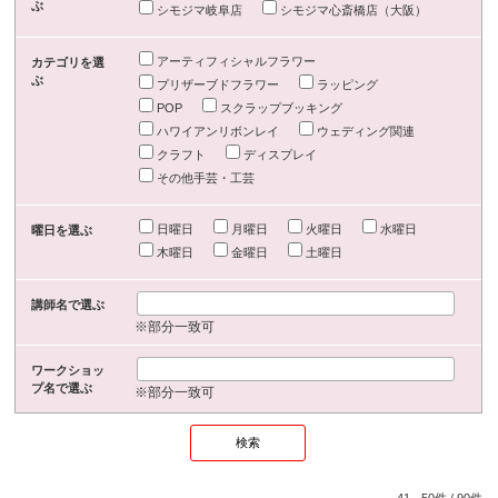
ぶ
シモジマ岐阜店
シモジマ心斎橋店（大阪）
アーティフィシャルフラワー
カテゴリを選
ぶ
プリザーブドフラワー
ラッピング
POP
スクラップブッキング
ハワイアンリボンレイ
ウェディング関連
クラフト
ディスプレイ
その他手芸・工芸
日曜日
月曜日
火曜日
水曜日
曜日を選ぶ
木曜日
金曜日
土曜日
講師名で選ぶ
※部分一致可
ワークショッ
プ名で選ぶ
※部分一致可