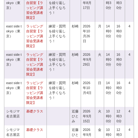
okyo（東
自習室【ラ
を繰り返し
年8月
時3
時3
京）
ッピング講
上手くなろ
17日
0分
0分
習会受講者
う！
限定】
east side t
ラッピング
練習・質問
杉崎
2026
月
14
16
4
okyo（東
自習室【ラ
を繰り返し
年10
時0
時0
京）
ッピング講
上手くなろ
月26
0分
0分
習会受講者
う！
日
限定】
east side t
ラッピング
練習・質問
杉崎
2026
火
14
16
4
okyo（東
自習室【ラ
を繰り返し
年9月
時0
時0
京）
ッピング講
上手くなろ
29日
0分
0分
習会受講者
う！
限定】
east side t
ラッピング
練習・質問
杉崎
2026
日
14
16
4
okyo（東
自習室【ラ
を繰り返し
年10
時0
時0
京）
ッピング講
上手くなろ
月4日
0分
0分
習会受講者
う！
限定】
シモジマ
基礎クラス
近藤
2026
火
10
12
4
名古屋店
ひと
年9月
時0
時3
み
15日
0分
0分
シモジマ
基礎クラス
近藤
2026
金
10
12
4
名古屋店
ひと
年9月
時0
時3