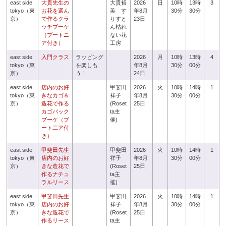
east side
大貫先生の
大貫裕
2026
日
10時
13時
3
tokyo（東
お花を選ん
美 す
年8月
30分
30分
京）
で作るクラ
りすと
23日
ッチブーケ
ん枯れ
（ブートニ
ない花
ア付き）
工房
east side
入門クラス
ラッピング
2026
月
10時
13時
4
tokyo（東
を楽しも
年8月
30分
00分
京）
う！
24日
east side
店内のお好
甲斐田
2026
火
10時
14時
1
tokyo（東
きなカゴ＆
祥子
年8月
30分
00分
京）
造花で作る
(Roset
25日
カゴバック
ta主
ブーケ（ブ
催)
ート二ア付
き）
east side
甲斐田先生
甲斐田
2026
火
10時
14時
1
tokyo（東
店内のお好
祥子
年8月
30分
00分
京）
きな造花で
(Roset
25日
作るナチュ
ta主
ラルリース
催)
east side
甲斐田先生
甲斐田
2026
火
10時
14時
1
tokyo（東
店内のお好
祥子
年8月
30分
00分
京）
きな造花で
(Roset
25日
作るリース
ta主