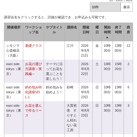
11
-
20
件 /
90
件
講習会名をクリックすると、詳細が確認でき、お申込みも可能です。
開催場所
ワークショ
サブタイト
講師名
開催
曜
開始
終了
残
ップ名
ル
日時
日
時間
時間
席
▲
シモジマ
基礎クラス
江川
2026
金
10時
13時
12
心斎橋店
年8月
30分
00分
（大阪）
21日
east side
お花の選び
テーマに沿
2026
土
10時
15時
2
tokyo（東
方講座～実
ってお花を
年8月
30分
20分
京）
践編～
選ぶことを
22日
楽しもう！
east side
斜め包み特
斜め包みを
杉崎
2026
日
10時
13時
6
tokyo（東
化講座VO
始めよう！
年8月
30分
00分
京）
L.1
23日
east side
お花を選ん
大貫裕
2026
日
10時
13時
3
tokyo（東
で作るリー
美 す
年8月
30分
30分
京）
ス
りすと
23日
ん枯れ
ない花
工房