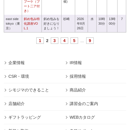
ブーケ（ブ
催)
ート二ア付
き）
east side
斜め包み特
斜め包みを
杉崎
2026
水
10時
13時
7
tokyo（東
化講座VO
好きになり
年8月
30分
00分
京）
L.1
ましょう！
26日
1
2
3
4
5
...
9
企業情報
IR情報
CSR・環境
採用情報
シモジマのできること
商品紹介
店舗紹介
講習会のご案内
ギフトラッピング
WEBカタログ