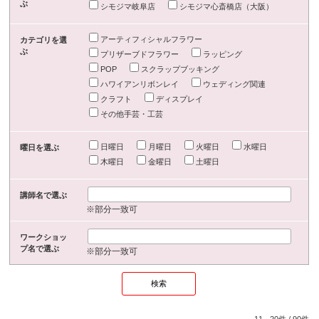
ぶ
シモジマ岐阜店
シモジマ心斎橋店（大阪）
アーティフィシャルフラワー
カテゴリを選
ぶ
プリザーブドフラワー
ラッピング
POP
スクラップブッキング
ハワイアンリボンレイ
ウェディング関連
クラフト
ディスプレイ
その他手芸・工芸
日曜日
月曜日
火曜日
水曜日
曜日を選ぶ
木曜日
金曜日
土曜日
講師名で選ぶ
※部分一致可
ワークショッ
プ名で選ぶ
※部分一致可