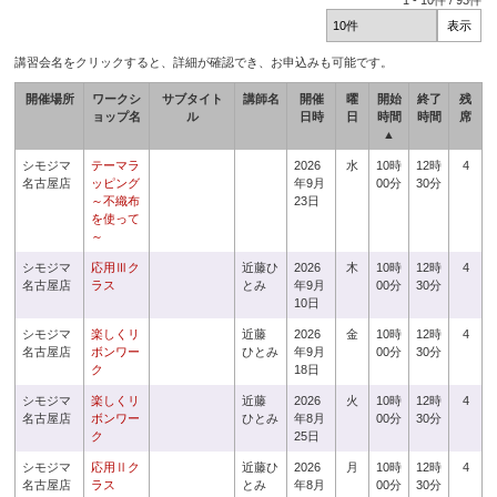
1
-
10
件 /
93
件
講習会名をクリックすると、詳細が確認でき、お申込みも可能です。
開催場所
ワークシ
サブタイト
講師名
開催
曜
開始
終了
残
ョップ名
ル
日時
日
時間
時間
席
▲
シモジマ
テーマラ
2026
水
10時
12時
4
名古屋店
ッピング
年9月
00分
30分
～不織布
23日
を使って
～
シモジマ
応用Ⅲク
近藤ひ
2026
木
10時
12時
4
名古屋店
ラス
とみ
年9月
00分
30分
10日
シモジマ
楽しくリ
近藤
2026
金
10時
12時
4
名古屋店
ボンワー
ひとみ
年9月
00分
30分
ク
18日
シモジマ
楽しくリ
近藤
2026
火
10時
12時
4
名古屋店
ボンワー
ひとみ
年8月
00分
30分
ク
25日
シモジマ
応用Ⅱク
近藤ひ
2026
月
10時
12時
4
名古屋店
ラス
とみ
年8月
00分
30分