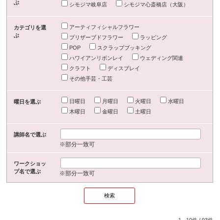
ぶ
シモジマ岐阜店
シモジマ心斎橋店（大阪）
アーティフィシャルフラワー
カテゴリを選
ぶ
プリザーブドフラワー
ラッピング
POP
スクラップブッキング
ハワイアンリボンレイ
ウェディング関連
クラフト
ディスプレイ
その他手芸・工芸
日曜日
月曜日
火曜日
水曜日
曜日を選ぶ
木曜日
金曜日
土曜日
講師名で選ぶ
※部分一致可
ワークショッ
プ名で選ぶ
※部分一致可