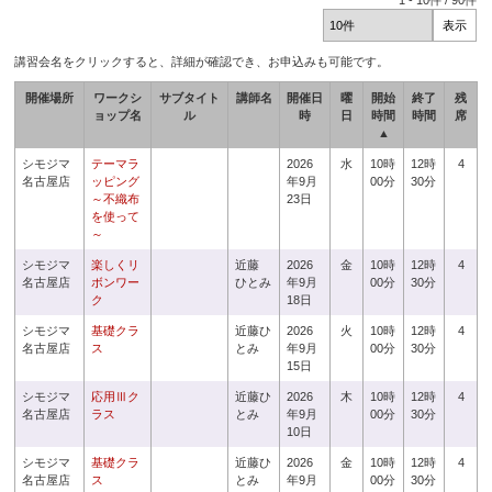
1
-
10
件 /
90
件
講習会名をクリックすると、詳細が確認でき、お申込みも可能です。
開催場所
ワークシ
サブタイト
講師名
開催日
曜
開始
終了
残
ョップ名
ル
時
日
時間
時間
席
▲
シモジマ
テーマラ
2026
水
10時
12時
4
名古屋店
ッピング
年9月
00分
30分
～不織布
23日
を使って
～
シモジマ
楽しくリ
近藤
2026
金
10時
12時
4
名古屋店
ボンワー
ひとみ
年9月
00分
30分
ク
18日
シモジマ
基礎クラ
近藤ひ
2026
火
10時
12時
4
名古屋店
ス
とみ
年9月
00分
30分
15日
シモジマ
応用Ⅲク
近藤ひ
2026
木
10時
12時
4
名古屋店
ラス
とみ
年9月
00分
30分
10日
シモジマ
基礎クラ
近藤ひ
2026
金
10時
12時
4
名古屋店
ス
とみ
年9月
00分
30分