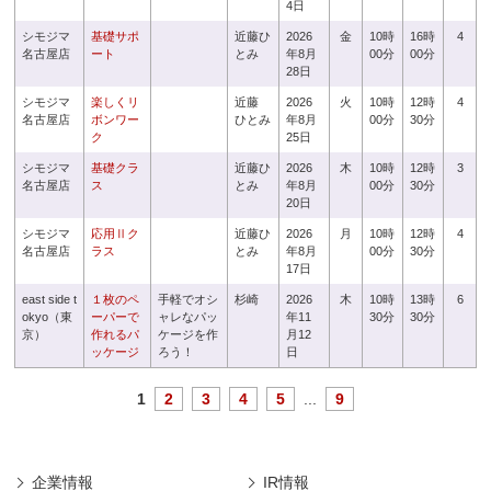
4日
シモジマ
基礎サポ
近藤ひ
2026
金
10時
16時
4
名古屋店
ート
とみ
年8月
00分
00分
28日
シモジマ
楽しくリ
近藤
2026
火
10時
12時
4
名古屋店
ボンワー
ひとみ
年8月
00分
30分
ク
25日
シモジマ
基礎クラ
近藤ひ
2026
木
10時
12時
3
名古屋店
ス
とみ
年8月
00分
30分
20日
シモジマ
応用Ⅱク
近藤ひ
2026
月
10時
12時
4
名古屋店
ラス
とみ
年8月
00分
30分
17日
east side t
１枚のペ
手軽でオシ
杉崎
2026
木
10時
13時
6
okyo（東
ーパーで
ャレなパッ
年11
30分
30分
京）
作れるパ
ケージを作
月12
ッケージ
ろう！
日
1
2
3
4
5
...
9
企業情報
IR情報