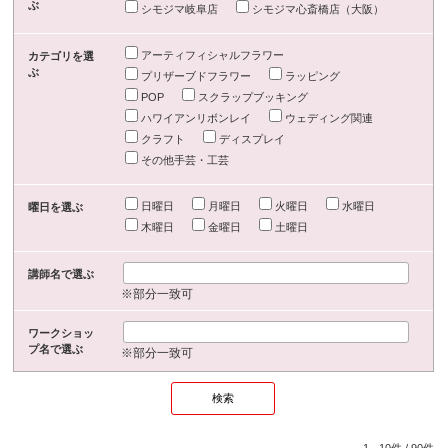
ぶ
シモジマ岐阜店
シモジマ心斎橋店（大阪）
アーティフィシャルフラワー
カテゴリを選
ぶ
プリザーブドフラワー
ラッピング
POP
スクラップブッキング
ハワイアンリボンレイ
ウェディング関連
クラフト
ディスプレイ
その他手芸・工芸
日曜日
月曜日
火曜日
水曜日
曜日を選ぶ
木曜日
金曜日
土曜日
講師名で選ぶ
※部分一致可
ワークショッ
プ名で選ぶ
※部分一致可