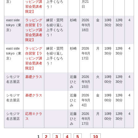
京）
ッピング講
上手くなろ
月21
習会受講者
う！
日
限定】
east side
ラッピング
練習・質問
杉崎
2026
金
10時
12時
4
tokyo（東
自習室【ラ
を繰り返し
年9月
30分
30分
京）
ッピング講
上手くなろ
18日
習会受講者
う！
限定】
east side
ラッピング
練習・質問
杉崎
2026
月
10時
12時
4
tokyo（東
自習室【ラ
を繰り返し
年8月
30分
30分
京）
ッピング講
上手くなろ
17日
習会受講者
う！
限定】
シモジマ
基礎クラス
近藤
2026
火
10時
12時
4
名古屋店
ひと
年9月
00分
30分
み
15日
シモジマ
基礎クラス
近藤
2026
金
10時
12時
4
名古屋店
ひと
年9月
00分
30分
み
4日
シモジマ
応用Ⅱクラ
近藤
2026
月
10時
12時
4
名古屋店
ス
ひと
年8月
00分
30分
み
17日
1
2
3
4
5
...
10