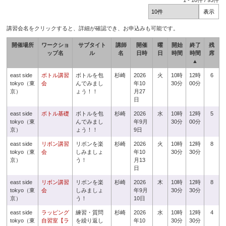
1
-
10
件 /
93
件
講習会名をクリックすると、詳細が確認でき、お申込みも可能です。
開催場所
ワークショ
サブタイト
講師
開催
曜
開始
終了
残
ップ名
ル
名
日時
日
時間
時間
席
▲
east side
ボトル講習
ボトルを包
杉崎
2026
火
10時
12時
6
tokyo（東
会
んでみまし
年10
30分
00分
京）
ょう！！
月27
日
east side
ボトル基礎
ボトルを包
杉崎
2026
水
10時
12時
5
tokyo（東
んでみまし
年9月
30分
00分
京）
ょう！！
9日
east side
リボン講習
リボンを楽
杉崎
2026
火
10時
12時
8
tokyo（東
会
しみましょ
年10
30分
30分
京）
う！
月13
日
east side
リボン講習
リボンを楽
杉崎
2026
木
10時
12時
8
tokyo（東
会
しみましょ
年9月
30分
30分
京）
う！
10日
east side
ラッピング
練習・質問
杉崎
2026
水
10時
12時
4
tokyo（東
自習室【ラ
を繰り返し
年10
30分
30分