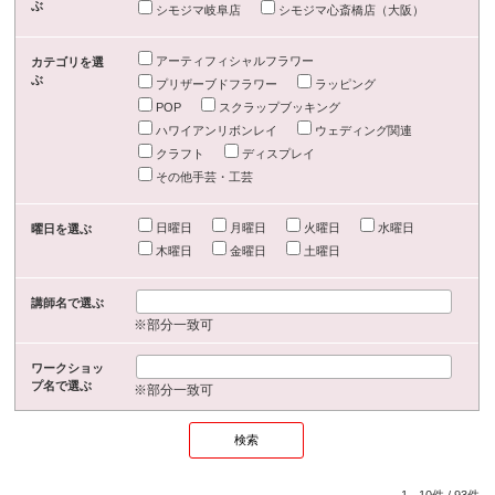
ぶ
シモジマ岐阜店
シモジマ心斎橋店（大阪）
アーティフィシャルフラワー
カテゴリを選
ぶ
プリザーブドフラワー
ラッピング
POP
スクラップブッキング
ハワイアンリボンレイ
ウェディング関連
クラフト
ディスプレイ
その他手芸・工芸
日曜日
月曜日
火曜日
水曜日
曜日を選ぶ
木曜日
金曜日
土曜日
講師名で選ぶ
※部分一致可
ワークショッ
プ名で選ぶ
※部分一致可