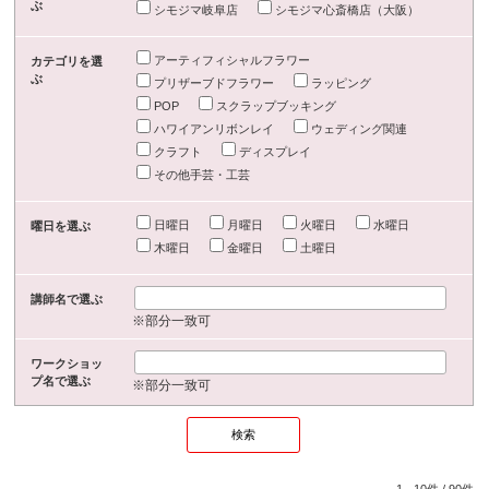
ぶ
シモジマ岐阜店
シモジマ心斎橋店（大阪）
アーティフィシャルフラワー
カテゴリを選
ぶ
プリザーブドフラワー
ラッピング
POP
スクラップブッキング
ハワイアンリボンレイ
ウェディング関連
クラフト
ディスプレイ
その他手芸・工芸
日曜日
月曜日
火曜日
水曜日
曜日を選ぶ
木曜日
金曜日
土曜日
講師名で選ぶ
※部分一致可
ワークショッ
プ名で選ぶ
※部分一致可