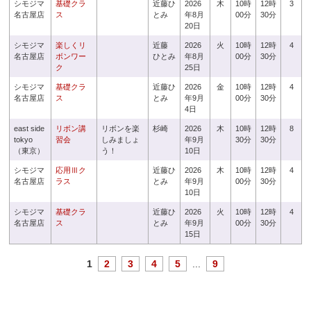
シモジマ
基礎クラ
近藤ひ
2026
木
10時
12時
3
名古屋店
ス
とみ
年8月
00分
30分
20日
シモジマ
楽しくリ
近藤
2026
火
10時
12時
4
名古屋店
ボンワー
ひとみ
年8月
00分
30分
ク
25日
シモジマ
基礎クラ
近藤ひ
2026
金
10時
12時
4
名古屋店
ス
とみ
年9月
00分
30分
4日
east side
リボン講
リボンを楽
杉崎
2026
木
10時
12時
8
tokyo
習会
しみましょ
年9月
30分
30分
（東京）
う！
10日
シモジマ
応用Ⅲク
近藤ひ
2026
木
10時
12時
4
名古屋店
ラス
とみ
年9月
00分
30分
10日
シモジマ
基礎クラ
近藤ひ
2026
火
10時
12時
4
名古屋店
ス
とみ
年9月
00分
30分
15日
1
2
3
4
5
...
9