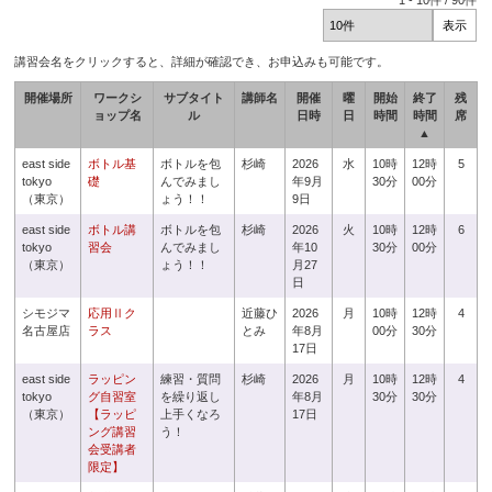
1
-
10
件 /
90
件
講習会名をクリックすると、詳細が確認でき、お申込みも可能です。
開催場所
ワークシ
サブタイト
講師名
開催
曜
開始
終了
残
ョップ名
ル
日時
日
時間
時間
席
▲
east side
ボトル基
ボトルを包
杉崎
2026
水
10時
12時
5
tokyo
礎
んでみまし
年9月
30分
00分
（東京）
ょう！！
9日
east side
ボトル講
ボトルを包
杉崎
2026
火
10時
12時
6
tokyo
習会
んでみまし
年10
30分
00分
（東京）
ょう！！
月27
日
シモジマ
応用Ⅱク
近藤ひ
2026
月
10時
12時
4
名古屋店
ラス
とみ
年8月
00分
30分
17日
east side
ラッピン
練習・質問
杉崎
2026
月
10時
12時
4
tokyo
グ自習室
を繰り返し
年8月
30分
30分
（東京）
【ラッピ
上手くなろ
17日
ング講習
う！
会受講者
限定】